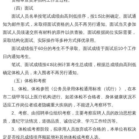
资格审查贯穿招聘工作全过程。
（四）面试
面试人员名单按笔试成绩由高到低排序，按1∶5比例确定。面试通
知为邮件形式，未取得面试资格的人员不再另行通知。面试当天参加
面试人员须递交所有材料的原件以供查验。面试根据岗位实际需要，
采取结构化面试、实际操作等多种方式择优录用。
面试成绩低于60分的考生不予录取。面试成绩于面试后10个工作
日内通知考生。
笔试、面试成绩按4∶6比例计算考生总成绩，根据总成绩由高到低
确定体检人员，未入围者不再另行通知。
（五）体检和考察
1、体检。体检参照《公务员录用体检通用标准（试行）》，在本
市二级甲等以上医疗机构进行。如若体检不合格者、身体健康状况不
适应工作岗位者或者隐瞒重大疾病的，不能进入考察环节。
2、考察。由招聘单位组织考察，主要考察应聘人员的政治思想素
质，遵纪守法情况，道德品质、诚信记录、学习工作经历等。
3、体检或考察阶段，拟录用人员放弃或不合格的，本单位有权决
定是否按总成绩排序顺延增补其他体检或考察人选。