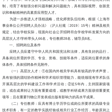
制，培育了有较强分析问题和解决问题能力，具有国际视野、创新意
识和奉献精神的高素质应用型人才。
为进一步推进人才强校战略，优化师资队伍结构，根据《上海市
事业单位公开招聘人员办法》（沪人社规〔2019〕15号）精神及相关
规定，结合学校实际，现面向社会公开招聘符合学校学科发展方向的
高层次人才/学科带头人66名，专任教师28名，辅导员8名。
一、招聘岗位及条件
应聘人员应遵守中华人民共和国宪法和法律，具有良好的品行，
具备岗位所需的学历、专业、资格、技能等条件，适应岗位要求的身
体条件。具体招聘条件见附件。
（一）高层次人才：①在国内外相关学科具有较高的学术声誉，
具有较强的团结协作精神和学术组织管理能力，能统领现有学术队伍
开展高层次的学科建设工作和学术活动；②近5年内，主持国家级项
目，或在成果转让方面有重要成绩，或教学科研成果方面获得重要奖
项等；且在重要刊物公开发表或出版有影响力的高水平成果。
（二）专任教师：应具有博士学历学位或岗位所要求的高级专业
技术职务，有一定的教学实践经验或相关行业工作经历，年龄原则上