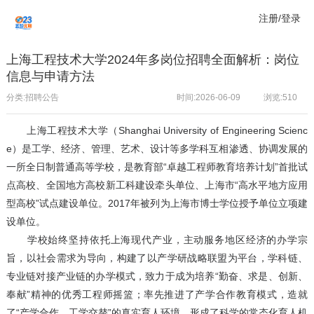
注册/登录
上海工程技术大学2024年多岗位招聘全面解析：岗位
信息与申请方法
分类:招聘公告
时间:2026-06-09
浏览:
510
上海工程技术大学（Shanghai University of Engineering Scienc
e）是工学、经济、管理、艺术、设计等多学科互相渗透、协调发展的
一所全日制普通高等学校，是教育部“卓越工程师教育培养计划”首批试
点高校、全国地方高校新工科建设牵头单位、上海市“高水平地方应用
型高校”试点建设单位。2017年被列为上海市博士学位授予单位立项建
设单位。
学校始终坚持依托上海现代产业，主动服务地区经济的办学宗
旨，以社会需求为导向，构建了以产学研战略联盟为平台，学科链、
专业链对接产业链的办学模式，致力于成为培养“勤奋、求是、创新、
奉献”精神的优秀工程师摇篮；率先推进了产学合作教育模式，造就
了“产学合作、工学交替”的真实育人环境，形成了科学的常态化育人机