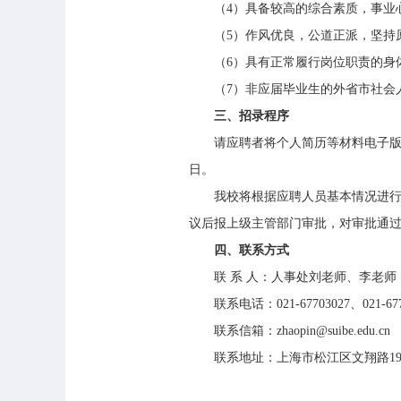
（4）具备较高的综合素质，事业心
（5）作风优良，公道正派，坚持原
（6）具有正常履行岗位职责的身
（7）非应届毕业生的外省市社会人
三、招录程序
请应聘者将个人简历等材料电子版发送至我校
日。
我校将根据应聘人员基本情况进行初
议后报上级主管部门审批，对审批通
四、联系方式
联 系 人：人事处刘老师、李老师
联系电话：021-67703027、021-677
联系信箱：zhaopin@suibe.edu.cn
联系地址：上海市松江区文翔路190