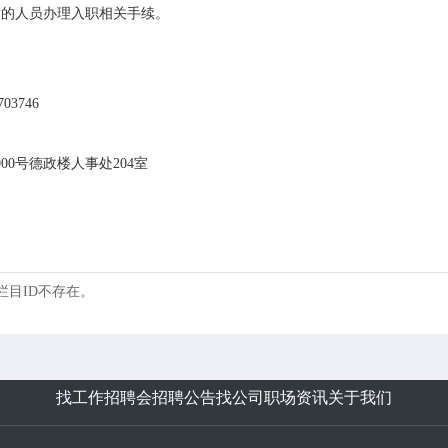
过的人员办理入职相关手续。
03746
0号德政楼人事处204室
 的栏目ID不存在。
找工作
招聘会
招聘公告
找公司
职场资讯
关于我们