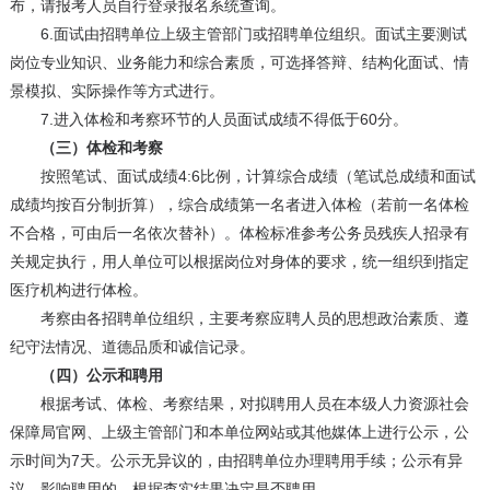
布，请报考人员自行登录报名系统查询。
6.面试由招聘单位上级主管部门或招聘单位组织。面试主要测试
岗位专业知识、业务能力和综合素质，可选择答辩、结构化面试、情
景模拟、实际操作等方式进行。
7.进入体检和考察环节的人员面试成绩不得低于60分。
（三）体检和考察
按照笔试、面试成绩4:6比例，计算综合成绩（笔试总成绩和面试
成绩均按百分制折算），综合成绩第一名者进入体检（若前一名体检
不合格，可由后一名依次替补）。体检标准参考公务员残疾人招录有
关规定执行，用人单位可以根据岗位对身体的要求，统一组织到指定
医疗机构进行体检。
考察由各招聘单位组织，主要考察应聘人员的思想政治素质、遵
纪守法情况、道德品质和诚信记录。
（四）公示和聘用
根据考试、体检、考察结果，对拟聘用人员在本级人力资源社会
保障局官网、上级主管部门和本单位网站或其他媒体上进行公示，公
示时间为7天。公示无异议的，由招聘单位办理聘用手续；公示有异
议、影响聘用的，根据查实结果决定是否聘用。