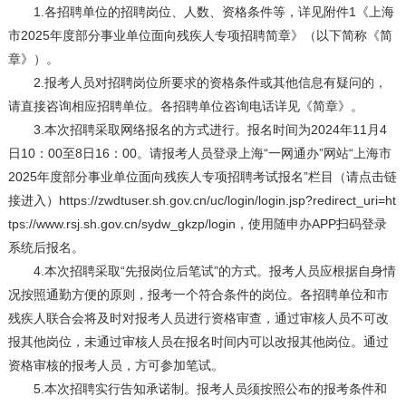
1.各招聘单位的招聘岗位、人数、资格条件等，详见附件1《上海
市2025年度部分事业单位面向残疾人专项招聘简章》（以下简称《简
章》）。
2.报考人员对招聘岗位所要求的资格条件或其他信息有疑问的，
请直接咨询相应招聘单位。各招聘单位咨询电话详见《简章》。
3.本次招聘采取网络报名的方式进行。报名时间为2024年11月4
日10：00至8日16：00。请报考人员登录上海“一网通办”网站“上海市
2025年度部分事业单位面向残疾人专项招聘考试报名”栏目（请点击链
接进入）https://zwdtuser.sh.gov.cn/uc/login/login.jsp?redirect_uri=ht
tps://www.rsj.sh.gov.cn/sydw_gkzp/login，使用随申办APP扫码登录
系统后报名。
4.本次招聘采取“先报岗位后笔试”的方式。报考人员应根据自身情
况按照通勤方便的原则，报考一个符合条件的岗位。各招聘单位和市
残疾人联合会将及时对报考人员进行资格审查，通过审核人员不可改
报其他岗位，未通过审核人员在报名时间内可以改报其他岗位。通过
资格审核的报考人员，方可参加笔试。
5.本次招聘实行告知承诺制。报考人员须按照公布的报考条件和