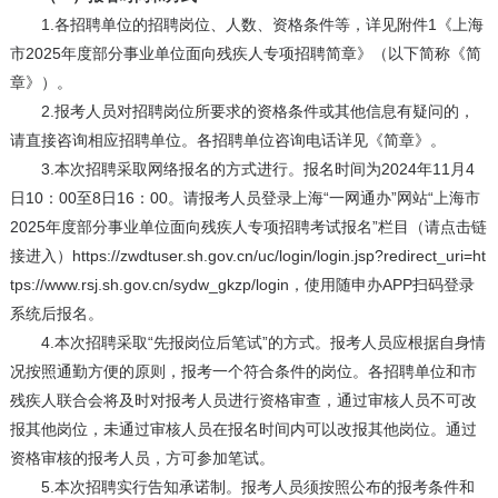
1.各招聘单位的招聘岗位、人数、资格条件等，详见附件1《上海
市2025年度部分事业单位面向残疾人专项招聘简章》（以下简称《简
章》）。
2.报考人员对招聘岗位所要求的资格条件或其他信息有疑问的，
请直接咨询相应招聘单位。各招聘单位咨询电话详见《简章》。
3.本次招聘采取网络报名的方式进行。报名时间为2024年11月4
日10：00至8日16：00。请报考人员登录上海“一网通办”网站“上海市
2025年度部分事业单位面向残疾人专项招聘考试报名”栏目（请点击链
接进入）https://zwdtuser.sh.gov.cn/uc/login/login.jsp?redirect_uri=ht
tps://www.rsj.sh.gov.cn/sydw_gkzp/login，使用随申办APP扫码登录
系统后报名。
4.本次招聘采取“先报岗位后笔试”的方式。报考人员应根据自身情
况按照通勤方便的原则，报考一个符合条件的岗位。各招聘单位和市
残疾人联合会将及时对报考人员进行资格审查，通过审核人员不可改
报其他岗位，未通过审核人员在报名时间内可以改报其他岗位。通过
资格审核的报考人员，方可参加笔试。
5.本次招聘实行告知承诺制。报考人员须按照公布的报考条件和