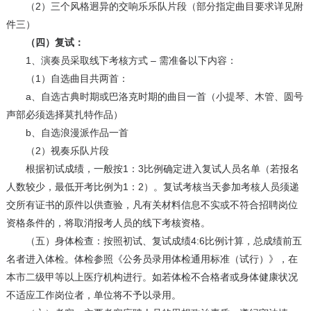
（2）三个风格迥异的交响乐乐队片段（部分指定曲目要求详见附
件三）
（四）复试：
1、演奏员采取线下考核方式 – 需准备以下内容：
（1）自选曲目共两首：
a、自选古典时期或巴洛克时期的曲目一首（小提琴、木管、圆号
声部必须选择莫扎特作品）
b、自选浪漫派作品一首
（2）视奏乐队片段
根据初试成绩，一般按1：3比例确定进入复试人员名单（若报名
人数较少，最低开考比例为1：2）。复试考核当天参加考核人员须递
交所有证书的原件以供查验，凡有关材料信息不实或不符合招聘岗位
资格条件的，将取消报考人员的线下考核资格。
（五）身体检查：按照初试、复试成绩4:6比例计算，总成绩前五
名者进入体检。体检参照《公务员录用体检通用标准（试行）》，在
本市二级甲等以上医疗机构进行。如若体检不合格者或身体健康状况
不适应工作岗位者，单位将不予以录用。