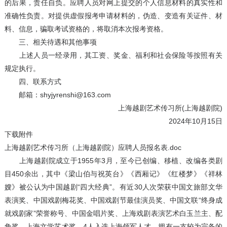
的后果，责任自负。应聘人员对网上提交的个人信息材料的真实性和
准确性负责。对提供虚假报考申请材料的，伪造、变造有关证件、材
料、信息，骗取考试资格的，将取消本次报考资格。
三、相关待遇和其他事项
上述人员一经录用，其工资、奖金、福利和社会保险等按照有关
规定执行。
四、联系方式
邮箱：shyjyrenshi@163.com
上海越剧艺术传习所(上海越剧院)
2024年10月15日
下载附件
上海越剧艺术传习所（上海越剧院）应聘人员报名表.doc
上海越剧院成立于1955年3月，至今已创编、移植、改编各类剧
目450余出，其中《梁山伯与祝英台》《西厢记》《红楼梦》《祥林
嫂》被公认为中国越剧“四大经典”。有近30人次荣获中国文旅部文华
表演奖、中国戏剧梅花奖、中国戏剧节最佳演员奖、中国文联“终身成
就戏剧家”荣誉称号、中国金唱片奖、上海戏剧表演艺术白玉兰主、配
角奖、上海文学艺术奖，4人入选上海领军人才，拥有一支较为完备的