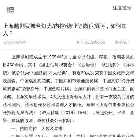
注册/登录
上海越剧院舞台灯光/内控/物业等岗位招聘，如何加
入？
分类:招聘公告
时间:2026-06-02
浏览:
904
上海越剧院成立于1955年3月，至今已创编、移植、改编各类剧
目450余出，其中《梁山伯与祝英台》《西厢记》《红楼梦》《祥林
嫂》被公认为中国越剧“四大经典”。有近30人次荣获中国文旅部文华
表演奖、中国戏剧梅花奖、中国戏剧节最佳演员奖、中国文联“终身成
就戏剧家”荣誉称号、中国金唱片奖、上海戏剧表演艺术白玉兰主、配
角奖、上海文学艺术奖，4人入选上海领军人才，拥有一支较为完备的
艺术演出、艺术创作及艺术管理人才队伍。根据《上海市事业单位公
开招聘人员办法》（沪人社规〔2019〕15号），按照公开、平等、竞
争、择优的原则，诚向社会公开招聘：
一、招聘岗位、人数及要求
1.舞台装置（2人）：中专及以上学历，舞台美术或相关专业毕