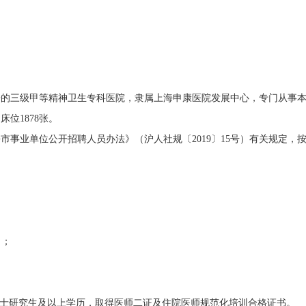
三级甲等精神卫生专科医院，隶属上海申康医院发展中心，专门从事本
定床位
1878
张。
事业单位公开招聘人员办法》（沪人社规〔
2019
〕
15
号）有关规定，
名；
士研究生及以上学历，取得医师二证及住院医师规范化培训合格证书。