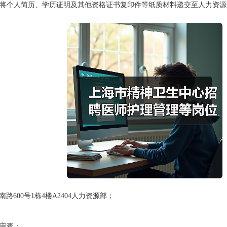
将个人简历、学历证明及其他资格证书复印件等纸质材料递交至人力资源
南路
600
号
1
栋
4
楼
A2404
人力资源部；
审查；