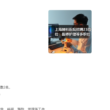
职数
2
名。
件
教学、科研、预防、管理等工作。