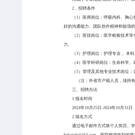
2
．招聘条件
（
1
）医师岗位：呼吸内科、胸心
好的沟通能力、团队协作精神和较强
（
2
）医技岗位：医学检验技术等
力。
（
3
）护理岗位：护理专业， 本
（
4
）医学科研岗位：生命科学、
（
5
）管理及其他专业技术岗位：
（注：外省市户籍人员，须持有
三、招聘办法
1.
报名时间
2024
年
10
月
25
日
-2024
年
10
月
31
日
2.
报名方式
通过电子邮件方式将个人简历、
feikejob@163.com
。医院根据收到的简