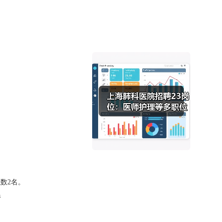
职数
2
名。
件