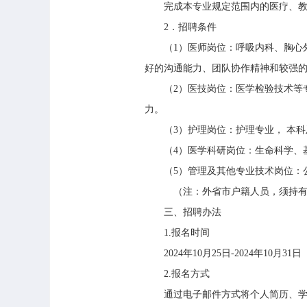
完成本专业规定范围内的医疗、
2
．招聘条件
（
1
）医师岗位：呼吸内科、胸心
好的沟通能力、团队协作精神和较强
（
2
）医技岗位：医学检验技术等
力。
（
3
）护理岗位：护理专业， 本
（
4
）医学科研岗位：生命科学、
（
5
）管理及其他专业技术岗位：
（注：外省市户籍人员，须持有
三、招聘办法
1.
报名时间
2024
年
10
月
25
日
-2024
年
10
月
31
日
2.
报名方式
通过电子邮件方式将个人简历、