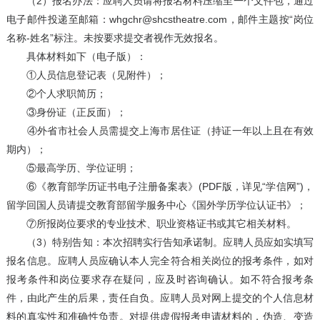
（2）报名办法：应聘人员请将报名材料压缩至一个文件包，通过
电子邮件投递至邮箱：whgchr@shcstheatre.com，邮件主题按“岗位
名称-姓名”标注。未按要求提交者视作无效报名。
具体材料如下（电子版）：
①人员信息登记表（见附件）；
②个人求职简历；
③身份证（正反面）；
④外省市社会人员需提交上海市居住证（持证一年以上且在有效
期内）；
⑤最高学历、学位证明；
⑥《教育部学历证书电子注册备案表》(PDF版，详见“学信网”)，
留学回国人员请提交教育部留学服务中心《国外学历学位认证书》；
⑦所报岗位要求的专业技术、职业资格证书或其它相关材料。
（3）特别告知：本次招聘实行告知承诺制。应聘人员应如实填写
报名信息。应聘人员应确认本人完全符合相关岗位的报考条件，如对
报考条件和岗位要求存在疑问，应及时咨询确认。如不符合报考条
件，由此产生的后果，责任自负。应聘人员对网上提交的个人信息材
料的真实性和准确性负责。对提供虚假报考申请材料的，伪造、变造