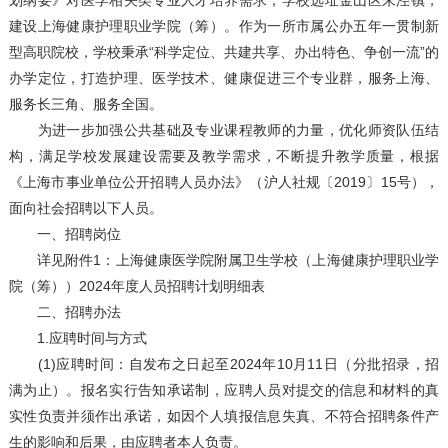
划纲要》对医学相关类专业人才培养需求，学校选址金山区朱泾镇，
建设上海健康护理职业学院（筹）。作为一所市属公办五年一贯制新
型高职院校，学校秉承“科学定位、共建共享、办出特色、争创一流”的
办学定位，打造护理、医学技术、健康促进三个专业群，服务上海、
服务长三角、服务全国。
为进一步加强公共基础及专业课程教师的力量，优化师资队伍结
构，满足学校发展建设需要及教学需求，不断提升教学质量，根据
《上海市事业单位公开招聘人员办法》（沪人社规〔2019〕15号），
面向社会招聘以下人员。
一、招聘岗位
详见附件1：上海健康医学院附属卫生学校（上海健康护理职业学
院（筹））2024年度人员招聘计划明细表
二、招聘办法
1.应聘时间与方式
(1)应聘时间：自发布之日起至2024年10月11日（分批招录，招
满为止）。报名实行告知承诺制，应聘人员对提交的信息和材料的真
实性负责并须作出承诺，如因个人填报信息失真、不符合招聘条件产
生的影响和后果，由应聘者本人负责。