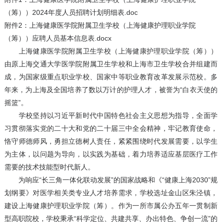
（筹））2024年度人员招聘计划明细表.doc
附件2：上海健康医学院附属卫生学校（上海健康护理职业学院
（筹））应聘人员基本信息表.docx
上海健康医学院附属卫生学校（上海健康护理职业学院（筹））
由原上海交通大学医学院附属卫生学校和上海市卫生学校合并组建而
成，为国家级重点职业学校、国家中等职业教育改革发展示范校。多
年来，为上海及全国培养了数以万计的护理人才，被誉为“白衣天使的
摇篮”。
学校坚持以习近平新时代中国特色社会主义思想为指导，全面学
习贯彻落实党的二十大和党的二十届三中全会精神，牢记教育使命，
恪守师德师风，勇担立德树人责任，紧紧围绕时代发展需要，以学生
为主体，以问题为导向，以实践为基础，着力培养适应基层医疗工作
需要的技术技能型时代新人。
为响应“长三角一体化联动发展”的国家战略和《“健康上海2030”规
划纲要》对医学相关类专业人才培养需求，学校选址金山区朱泾镇，
建设上海健康护理职业学院（筹）。作为一所市属公办五年一贯制新
型高职院校，学校秉承“科学定位、共建共享、办出特色、争创一流”的