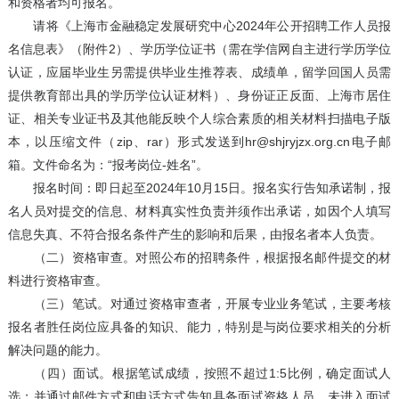
和资格者均可报名。
请将《上海市金融稳定发展研究中心2024年公开招聘工作人员报
名信息表》（附件2）、学历学位证书（需在学信网自主进行学历学位
认证，应届毕业生另需提供毕业生推荐表、成绩单，留学回国人员需
提供教育部出具的学历学位认证材料）、身份证正反面、上海市居住
证、相关专业证书及其他能反映个人综合素质的相关材料扫描电子版
本，以压缩文件（zip、rar）形式发送到hr@shjryjzx.org.cn电子邮
箱。文件命名为：“报考岗位-姓名”。
报名时间：即日起至2024年10月15日。报名实行告知承诺制，报
名人员对提交的信息、材料真实性负责并须作出承诺，如因个人填写
信息失真、不符合报名条件产生的影响和后果，由报名者本人负责。
（二）资格审查。对照公布的招聘条件，根据报名邮件提交的材
料进行资格审查。
（三）笔试。对通过资格审查者，开展专业业务笔试，主要考核
报名者胜任岗位应具备的知识、能力，特别是与岗位要求相关的分析
解决问题的能力。
（四）面试。根据笔试成绩，按照不超过1:5比例，确定面试人
选；并通过邮件方式和电话方式告知具备面试资格人员，未进入面试