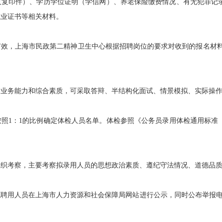
及复印件）、学历学位证明（学信网）、养老保险缴费情况、有无犯罪记
执业证书等相关材料。
，上海市民政第二精神卫生中心根据招聘岗位的要求对收到的报名材料资
务能力和综合素质，可采取答辩、半结构化面试、情景模拟、实际操作
1：1的比例确定体检人员名单。体检参照《公务员录用体检通用标准
考察，主要考察拟录用人员的思想政治素质、遵纪守法情况、道德品质
用人员在上海市人力资源和社会保障局网站进行公示，同时公布举报电
。