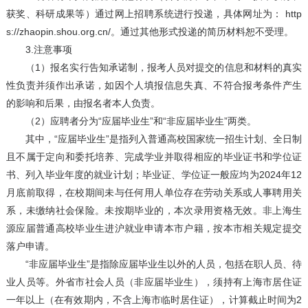
获奖、科研成果等）通过网上招聘系统进行投递，具体网址为： http
s://zhaopin.shou.org.cn/。通过其他形式投递的简历材料恕不受理。
3.注意事项
（1）报名实行告知承诺制，报考人员对提交的信息和材料的真实
性负责并须作出承诺，如因个人填报信息失真、不符合报考条件产生
的影响和后果，由报名者本人负责。
（2）应聘者分为“应届毕业生”和“非应届毕业生”两类。
其中，“应届毕业生”是指列入普通高校国家统一招生计划、全日制
且不属于定向和委托培养、完成学业并取得相应的毕业证书和学位证
书、列入毕业年度的就业计划；毕业证、学位证一般应均为2024年12
月底前取得，在校期间未与任何用人单位存在劳动关系或人事聘用关
系，未缴纳社会保险。未按期毕业的，本次录用资格无效。非上海生
源应届普通高校毕业生进沪就业申请本市户籍，按本市相关规定提交
落户申请。
“非应届毕业生”是指除应届毕业生以外的人员，包括在职人员、待
业人员等。外省市社会人员（非应届毕业生），须持有上海市居住证
一年以上（在有效期内，不含上海市临时居住证），计算截止时间为2