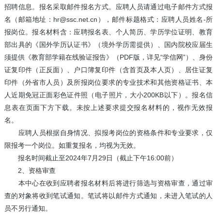
招聘信息。报名采取邮件报名方式。应聘人员请通过电子邮件方式报
名（邮箱地址：hr@ssc.net.cn），邮件标题格式：应聘人员姓名-所
报岗位。报名材料含：应聘报名表、个人简历、学历学位证明、教育
部出具的《国外学历认证书》（境外学历需提供）、国内院校应届生
须提供《教育部学籍在线验证报告》（PDF版，详见“学信网”）、身份
证复印件（正反面）、户口簿复印件（含首页及本人页）、居住证复
印件（外省市人员）及所报岗位要求的专业技术和其他资格证书、本
人近期免冠正面彩色证件照（电子照片，大小200KB以下）。报名信
息表在页面下方下载。未按上述要求提交报名材料的，视作无效报
名。
应聘人员根据自身情况、拟报考岗位的资格条件和专业要求，仅
限报考一个岗位。如重复报名，均视为无效。
报名时间截止至2024年7月29日（截止下午16:00前）
2、资格审查
本中心在收到应聘者报名材料后将进行筛选与资格审查，通过审
查的对象将收到笔试通知。笔试将以邮件方式通知，未进入笔试的人
员不另行通知。