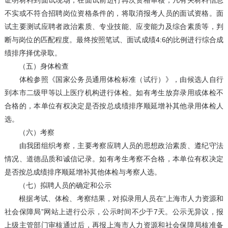
证明材料到面试现场，在面试前进行再次资格审核，凡有关材料信息
不实或不符合招聘岗位资格条件的，将取消报考人员的面试资格。面
试主要测试应聘者政治素质、专业技能、应变能力及综合素质等，判
断与岗位的匹配程度。最终按照笔试、面试成绩4:6的比例进行综合成
绩排序择优录取。
（五）身体检查
体检参照《国家公务员通用体检标准（试行）》，由候选人自行
到本市二级甲等以上医疗机构进行体检。如有考生放弃录用或体检不
合格的，本单位有权决定是否按总成绩排序顺延增补其他录用体检人
选。
（六）考察
由我团组织考察，主要考察应聘人员的思想政治素质、遵纪守法
情况、道德品质和诚信记录。如有考生考察不合格，本单位有权决定
是否按总成绩排序顺延增补其他体检与考察人选。
（七）拟聘人员的确定和公示
根据考试、体检、考察结果，对拟录用人员在“上海市人力资源和
社会保障局”网站上进行公示，公示时间不少于7天。公示无异议，报
上级主管部门审核通过后，再报上海市人力资源和社会保障局核准备