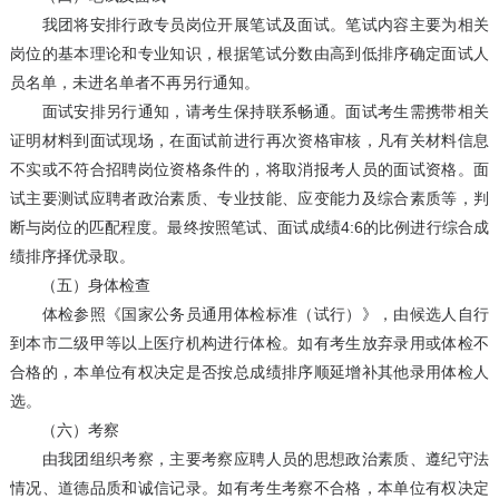
我团将安排行政专员岗位开展笔试及面试。笔试内容主要为相关
岗位的基本理论和专业知识，根据笔试分数由高到低排序确定面试人
员名单，未进名单者不再另行通知。
面试安排另行通知，请考生保持联系畅通。面试考生需携带相关
证明材料到面试现场，在面试前进行再次资格审核，凡有关材料信息
不实或不符合招聘岗位资格条件的，将取消报考人员的面试资格。面
试主要测试应聘者政治素质、专业技能、应变能力及综合素质等，判
断与岗位的匹配程度。最终按照笔试、面试成绩4:6的比例进行综合成
绩排序择优录取。
（五）身体检查
体检参照《国家公务员通用体检标准（试行）》，由候选人自行
到本市二级甲等以上医疗机构进行体检。如有考生放弃录用或体检不
合格的，本单位有权决定是否按总成绩排序顺延增补其他录用体检人
选。
（六）考察
由我团组织考察，主要考察应聘人员的思想政治素质、遵纪守法
情况、道德品质和诚信记录。如有考生考察不合格，本单位有权决定