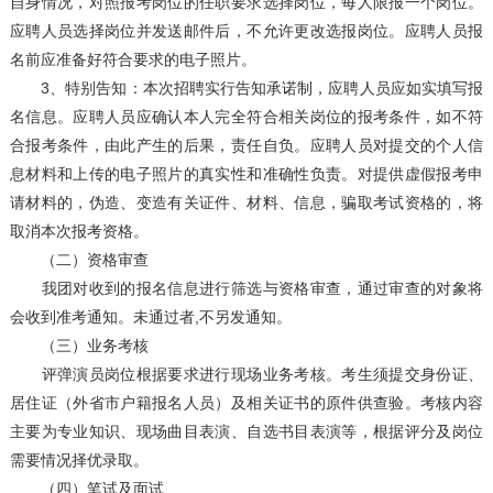
自身情况，对照报考岗位的任职要求选择岗位，每人限报一个岗位。
应聘人员选择岗位并发送邮件后，不允许更改选报岗位。应聘人员报
名前应准备好符合要求的电子照片。
3、特别告知：本次招聘实行告知承诺制，应聘人员应如实填写报
名信息。应聘人员应确认本人完全符合相关岗位的报考条件，如不符
合报考条件，由此产生的后果，责任自负。应聘人员对提交的个人信
息材料和上传的电子照片的真实性和准确性负责。对提供虚假报考申
请材料的，伪造、变造有关证件、材料、信息，骗取考试资格的，将
取消本次报考资格。
（二）资格审查
我团对收到的报名信息进行筛选与资格审查，通过审查的对象将
会收到准考通知。未通过者,不另发通知。
（三）业务考核
评弹演员岗位根据要求进行现场业务考核。考生须提交身份证、
居住证（外省市户籍报名人员）及相关证书的原件供查验。考核内容
主要为专业知识、现场曲目表演、自选书目表演等，根据评分及岗位
需要情况择优录取。
（四）笔试及面试