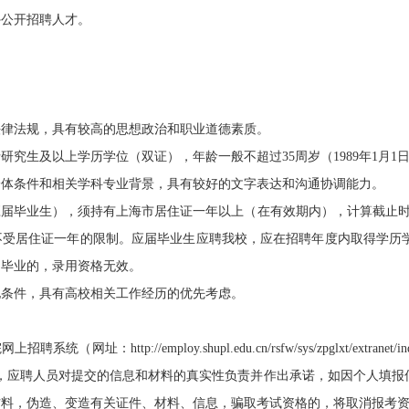
外公开招聘人才。
法规，具有较高的思想政治和职业道德素质。
生及以上学历学位（双证），年龄一般不超过35周岁（1989年1月1
条件和相关学科专业背景，具有较好的文字表达和沟通协调能力。
业生），须持有上海市居住证一年以上（在有效期内），计算截止时间为
不受居住证一年的限制。应届毕业生应聘我校，应在招聘年度内取得学历
期毕业的，录用资格无效。
条件，具有高校相关工作经历的优先考虑。
http://employ.shupl.edu.cn/rsfw/sys/zpglxt/extr
承诺制，应聘人员对提交的信息和材料的真实性负责并作出承诺，如因个人填
材料，伪造、变造有关证件、材料、信息，骗取考试资格的，将取消报考