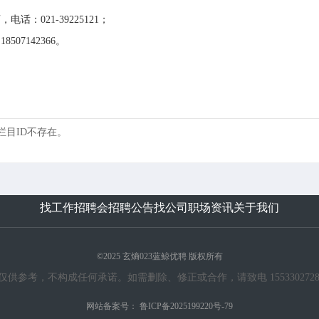
021-39225121；
7142366。
 的栏目ID不存在。
找工作
招聘会
招聘公告
找公司
职场资讯
关于我们
©2025 玄熵023蓝鲸优聘 版权所有
考，不构成任何承诺。如需删除、修正或合作，请致电 15533027283 或发送邮
网站备案号：
鲁ICP备2025199220号-79