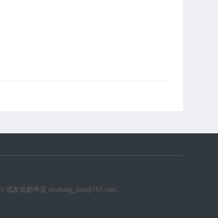
件至 minhang_lian@163.com。