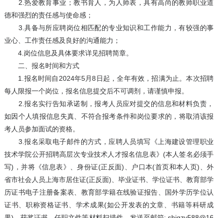
2.热爱教育事业；教书育人，为人师表，具有高尚的教师职业道
德和强烈的责任感与使命感；
3.具备与所应聘岗位相匹配的专业知识和工作能力，有较强的事
业心、工作责任感及良好的沟通能力；
4.岗位信息及具体要求详见招聘简章。
二、报名时间和方式
1.报名时间自2024年5月8日起，全年有效，招满为止。本次招聘
每人限报一个岗位，报名信息提交后不可调剂，请谨慎申报。
2.报名实行告知承诺制，报考人员应对提交的信息和材料负责，
如因个人填报信息失真、不符合报考条件和岗位要求的，将取消该报
考人员参加面试的资格。
3.报名采取电子邮件的方式，应聘人员填写《上海建设管理职业
技术学院公开招聘高层次专业技术人才报名信息表》(本人签名必须手
写)，并将《信息表》、身份证(正反面)、户口本(首页和本人页)、外
省市社会人员上海市居住证(正反面)、毕业证书、学位证书、教育部学
历证书电子注册备案表、教育部学籍在线验证报告、国外学历学位认
证书、职称资格证书、学术成果(如公开发表的文章、书籍等科研成
果)、获奖证书、任职文件等材料扫描件，发送至邮箱: shjgzy588@16