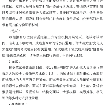
根据申报材料，进行报名者的资格审查，通过资格审查人员可进
行笔试。应聘人员可在规定时间内登录报名系统，查询资格审查时间
以及是否通过资格审查进入笔试环节，并按时下载准考证。遗失身份
证的报考人员，须及时到公安部门补办临时身份证或由公安部门出具
带有照片的身份证明材料。
5.笔试：
根据报名职位要求委托第三方专业机构开展笔试。笔试考试时
间、准考证下载时间、成绩查询时间等另行通知，详情请关注“文化人
才在线”招聘考试栏目的有关通知。笔试成绩于笔试结束后在“报名系
统”提供自助查询，请考试人员自行关注，不再另行通知。
6.面试：
根据笔试分数由高到低，按1：5比例确定进入面试人员名单（若
报名人数较少，最低开考比例为1:2）。面试通知为邮件形式，未取得
面试资格的人员不再另行通知。面试当天参加面试人员须递交所有材
料的原件以供查验。面试主要对应聘者的专业知识、业务能力及综合
素质进行测试。采用答辩、结构化面试、情景模拟、实际操作、相关
评估等多种方式择优录用。
7.身体检查：