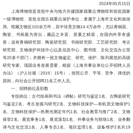
2024年05月15日
上海博物馆是首批中央与地方共建国家级重点博物馆和首批国家
一级博物馆、首批全国古籍重点保护单位，隶属于上海市文化和旅游
局。馆藏文物近102余万件，其中珍贵文物14.4万余件，尤以青铜器、
陶瓷、书画最为突出，藏品之丰富、质量之精湛，在国内外享有盛
誉；设有青铜研究部、陶瓷研究部、书画研究部、工艺研究部、考古
研究部、文物保护科技中心以及信息中心、图书馆、文化交流办公室
等20多个部门；并拥有一批文物鉴定、研究、保护、陈列展览的高级
研究专家。现因业务发展需要，根据《上海市事业单位公开招聘人员
办法》（沪人社规〔2019〕15号），按照公开、平等、竞争、择优的
原则，向社会公开招聘21名工作人员。
一、招聘岗位及职数
专技岗位：古代绘画和书法（碑帖）研究与鉴定1名、古陶瓷研究
与鉴定2名、考古发掘与研究2名、文物科技保护—有机质文物保护1
名、文物科技保护—热释光测定年代1名、社会教育与推广2名、文物
保管2名、展览事务1名、展览策划1名、外事业务与联络1名、业务翻
译与文化交流1名、人事专员1名、项目监理1名、设备维护2名共19