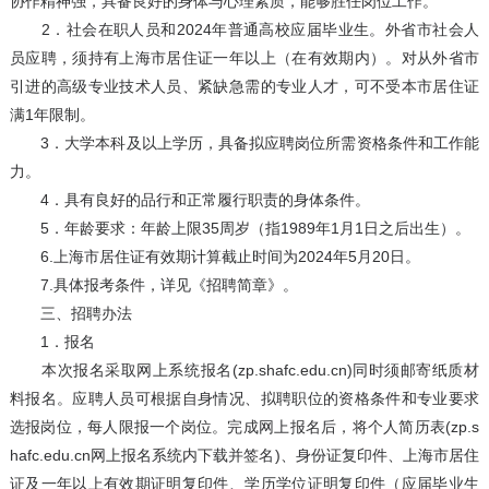
协作精神强，具备良好的身体与心理素质，能够胜任岗位工作。
2．社会在职人员和2024年普通高校应届毕业生。外省市社会人
员应聘，须持有上海市居住证一年以上（在有效期内）。对从外省市
引进的高级专业技术人员、紧缺急需的专业人才，可不受本市居住证
满1年限制。
3．大学本科及以上学历，具备拟应聘岗位所需资格条件和工作能
力。
4．具有良好的品行和正常履行职责的身体条件。
5．年龄要求：年龄上限35周岁（指1989年1月1日之后出生）。
6.上海市居住证有效期计算截止时间为2024年5月20日。
7.具体报考条件，详见《招聘简章》。
三、招聘办法
1．报名
本次报名采取网上系统报名(zp.shafc.edu.cn)同时须邮寄纸质材
料报名。应聘人员可根据自身情况、拟聘职位的资格条件和专业要求
选报岗位，每人限报一个岗位。完成网上报名后，将个人简历表(zp.s
hafc.edu.cn网上报名系统内下载并签名)、身份证复印件、上海市居住
证及一年以上有效期证明复印件、学历学位证明复印件（应届毕业生