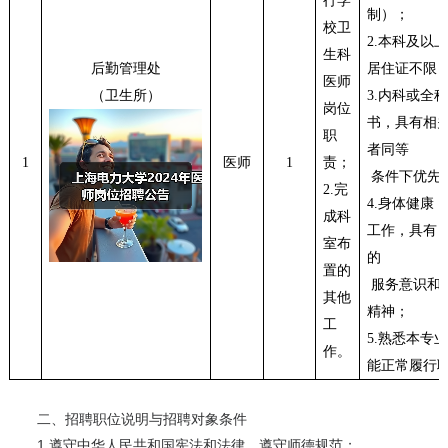
行学
制）；
校卫
2.
本科及以
生科
后勤管理处
居住证不限
医师
（卫生所）
3.
内科或全
岗位
书，具有相
职
者同等
1
医师
1
责；
条件下优先
2.
完
4.
身体健康
成科
工作，具有
室布
的
置的
服务意识和
其他
精神；
工
5.
熟悉本专
作。
能正常履行
二、招聘职位说明与招聘对象条件
1.遵守中华人民共和国宪法和法律，遵守师德规范；