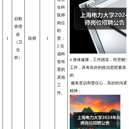
生科
医师
后勤
岗位
管理
职
处
1
医师
1
责；
（卫
2.
完
生
成科
所）
4.
身体健康，工作踏实，吃苦耐
室布
工作，具有良好的政治思想素质
置的
的
其他
服务意识和责任心，良好的沟通
工
精神；
作。