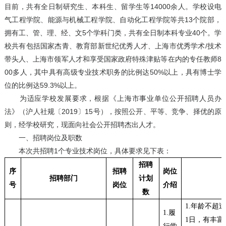
目前，共有全日制研究生、本科生、留学生等14000余人。学校设电
气工程学院、能源与机械工程学院、自动化工程学院等共13个院部，
拥有工、管、理、经、文5个学科门类，共有全日制本科专业40个。学
校共有包括国家杰青、教育部新世纪优秀人才、上海市优秀学术/技术
带头人、上海市领军人才和享受国家政府特殊津贴等在内的专任教师8
00多人，其中具有高级专业技术职务的比例达50%以上，具有博士学
位的比例达59.3%以上。
为适应学校发展要求，根据《上海市事业单位公开招聘人员办
法》（沪人社规〔2019〕15号），按照公开、平等、竞争、择优的原
则，经学校研究，现面向社会公开招聘杰出人才。
一、招聘岗位及职数
本次共招聘1个专业技术岗位，具体要求见下表：
招聘
序
招聘
岗位
招聘部门
计划
号
岗位
介绍
数
1.
年龄不超
1.
履
1
日，有丰富