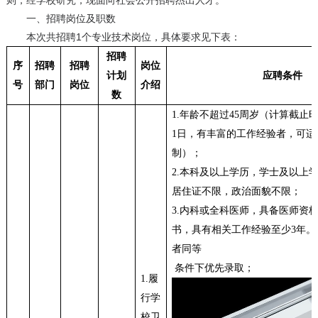
则，经学校研究，现面向社会公开招聘杰出人才。
一、招聘岗位及职数
本次共招聘1个专业技术岗位，具体要求见下表：
招聘
序
招聘
招聘
岗位
计划
应聘条件
号
部门
岗位
介绍
数
1.
年龄不超过
45
周岁（计算截止
1
日，有丰富的工作经验者，可适
制）；
2.
本科及以上学历，学士及以上
居住证不限，政治面貌不限；
3.
内科或全科医师，具备医师资
书，具有相关工作经验至少
3
年。
者同等
条件下优先录取；
1.
履
行学
校卫