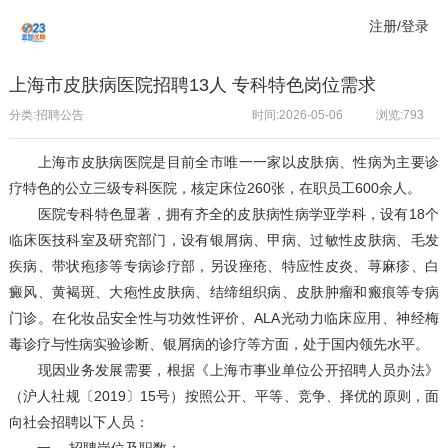
注册/登录
上海市皮肤病医院招聘13人 专科特色岗位需求
分类:招聘公告
时间:2026-05-06
浏览:
793
上海市皮肤病医院是目前全市唯一一家以皮肤病、性病为主要诊
疗特色的公立三级专科医院，核定床位260张，在职员工600余人。
医院专科特色显著，拥有齐全的皮肤病性病学亚学科，设有18个
临床医技科室及研究部门，设有银屑病、甲病、过敏性皮肤病、毛发
疾病、带状疱疹等专病诊疗部，另设痤疮、特应性皮炎、荨麻疹、白
癜风、黄褐斑、大疱性皮肤病、结缔组织病、皮肤肿瘤和瘢痕等专病
门诊。在化妆品安全性与功效性评价、ALA光动力临床应用、神经梅
毒诊疗与性病实验诊断、银屑病的诊疗等方面，处于国内领先水平。
现因业务发展需要，根据《上海市事业单位公开招聘人员办法》
（沪人社规〔2019〕15号）按照公开、平等、竞争、择优的原则，面
向社会招聘以下人员：