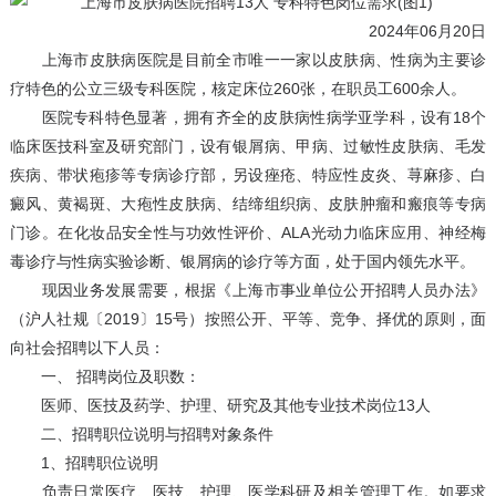
2024年06月20日
上海市皮肤病医院是目前全市唯一一家以皮肤病、性病为主要诊
疗特色的公立三级专科医院，核定床位260张，在职员工600余人。
医院专科特色显著，拥有齐全的皮肤病性病学亚学科，设有18个
临床医技科室及研究部门，设有银屑病、甲病、过敏性皮肤病、毛发
疾病、带状疱疹等专病诊疗部，另设痤疮、特应性皮炎、荨麻疹、白
癜风、黄褐斑、大疱性皮肤病、结缔组织病、皮肤肿瘤和瘢痕等专病
门诊。在化妆品安全性与功效性评价、ALA光动力临床应用、神经梅
毒诊疗与性病实验诊断、银屑病的诊疗等方面，处于国内领先水平。
现因业务发展需要，根据《上海市事业单位公开招聘人员办法》
（沪人社规〔2019〕15号）按照公开、平等、竞争、择优的原则，面
向社会招聘以下人员：
一、 招聘岗位及职数：
医师、医技及药学、护理、研究及其他专业技术岗位13人
二、招聘职位说明与招聘对象条件
1、招聘职位说明
负责日常医疗、医技、护理、医学科研及相关管理工作。如要求