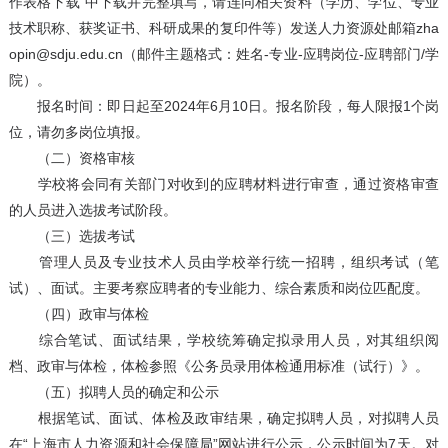
作表格下载”中下载并完整填写，请连同相关资料（学历、学位、专业
技术职称、获奖证书、科研成果的复印件等）发送人力资源处邮箱zha
opin@sdju.edu.cn（邮件主题格式：姓名-专业-应聘岗位-应聘部门/学
院）。
报名时间：即日起至2024年6月10日。报名阶段，每人限报1个岗
位，请勿多岗位填报。
（二）资格审核
学校将会同有关部门对收到的应聘材料进行审查，通过资格审查
的人员进入选拔考试阶段。
（三）选拔考试
管理人员及专业技术人员由学校举行统一招聘，组织考试（笔
试）、面试。主要考察应聘者的专业能力、综合素质和岗位匹配度。
（四）政审与体检
综合笔试、面试结果，学校统筹确定拟录用人员，对其组织阅
档、政审与体检，体检参照《公务员录用体检通用标准（试行）》。
（五）拟聘人员的确定和公示
根据笔试、面试、体检及政审结果，确定拟聘人员，对拟聘人员
在“上海市人力资源和社会保障局”网站进行公示，公示时间为7天。对