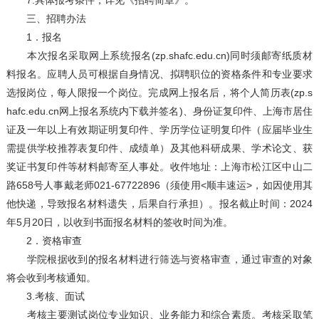
7.具体报考条件，详见《招聘简章》。
三、招聘办法
1．报名
本次报名采取网上系统报名(zp.shafc.edu.cn)同时须邮寄纸质材
料报名。应聘人员可根据自身情况、拟聘职位的资格条件和专业要求
选报岗位，每人限报一个岗位。完成网上报名后，将个人简历表(zp.s
hafc.edu.cn网上报名系统内下载并签名)、身份证复印件、上海市居住
证及一年以上有效期证明复印件、学历学位证明复印件（应届毕业生
需提供学校推荐表复印件、成绩单）及其他科研成果、学术论文、获
奖证书复印件等材料邮寄至人事处。收件地址：上海市松江区中山二
路658号人事戴老师021-67722896（须使用<顺丰速运>，如因使用其
他快递，导致报名材料遗失，后果自行承担）。报名截止时间：2024
年5月20日，以收到书面报名材料的签收时间为准。
2．资格审查
学院根据收到的报名材料进行筛选与资格审查，通过审查的对象
将会收到考核通知。
3.考核、面试
考核主要测试岗位专业知识、业务能力和综合素质。考核采取笔