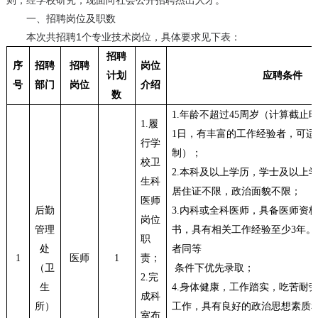
则，经学校研究，现面向社会公开招聘杰出人才。
一、招聘岗位及职数
本次共招聘1个专业技术岗位，具体要求见下表：
招聘
序
招聘
招聘
岗位
计划
应聘条件
号
部门
岗位
介绍
数
1.
年龄不超过
45
周岁（计算截止
1.
履
1
日，有丰富的工作经验者，可适
行学
制）；
校卫
2.
本科及以上学历，学士及以上
生科
居住证不限，政治面貌不限；
医师
后勤
3.
内科或全科医师，具备医师资
岗位
管理
书，具有相关工作经验至少
3
年。
职
处
者同等
1
医师
1
责；
（卫
条件下优先录取；
2.
完
生
4.
身体健康，工作踏实，吃苦耐
成科
所）
工作，具有良好的政治思想素质
室布