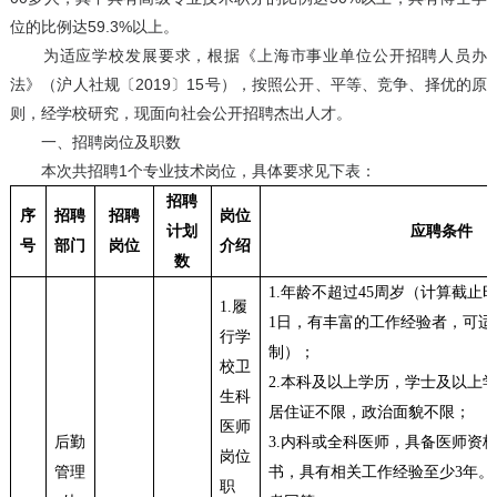
位的比例达59.3%以上。
为适应学校发展要求，根据《上海市事业单位公开招聘人员办
法》（沪人社规〔2019〕15号），按照公开、平等、竞争、择优的原
则，经学校研究，现面向社会公开招聘杰出人才。
一、招聘岗位及职数
本次共招聘1个专业技术岗位，具体要求见下表：
招聘
序
招聘
招聘
岗位
计划
应聘条件
号
部门
岗位
介绍
数
1.
年龄不超过
45
周岁（计算截止
1.
履
1
日，有丰富的工作经验者，可适
行学
制）；
校卫
2.
本科及以上学历，学士及以上
生科
居住证不限，政治面貌不限；
医师
后勤
3.
内科或全科医师，具备医师资
岗位
管理
书，具有相关工作经验至少
3
年。
职