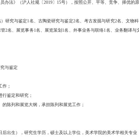
员办法》（沪人社规〔2019〕15号），按照公开、平等、竞争、择优的
研究与鉴定1名、古陶瓷研究与鉴定2名、考古发掘与研究2名、文物科
保管2名、展览事务1名、展览策划1名、外事业务与联络1名、业务翻译与
究与鉴定
工作；
进行鉴定和研究；
的陈列和展览大纲，承担陈列和展览工作；
月1日后出生），研究生学历，硕士及以上学位，美术学院的美术学相关专