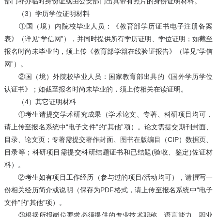
部门补办临时身份证或由公安部门出具带有照片的身份证明材料。
（3）学历学位证明材料
①国（境）内院校毕业人员：《教育部学历证书电子注册备案
表》（详见“学信网”），并同时提供所有学历证明、学位证明；如截至
报名时尚未毕业的，须上传《教育部学籍在线验证报告》（详见“学信
网”）。
②国（境）外院校毕业人员：国家教育部出具的《国外学历学位
认证书》；如截至报名时尚未毕业的，须上传相关在读证明。
（4）其它证明材料
①考生请提交学术研究成果（学术论文、专著、科研项目均可，
请上传至报名系统中“电子文件”的“其他”项）。论文需提交期刊封面、
目录、论文页；专著需提交著作封面、图书在版编目（CIP）数据页、
目录等；科研项目需提交科研结题证书和已结题(验收、鉴定)佐证材
料）。
②考生如有项目工作经历（参与过的项目/活动均可），请撰写一
份相关经历简介或说明（保存为PDF格式，请上传至报名系统中“电子
文件”的“其他”项）。
③根据所报岗位要求必须提供的专业技术职称、语言能力、职业