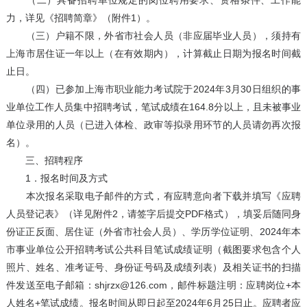
（二）具备招聘单位规定的岗位聘用要求、资格条件、工作能
力，详见《招聘简章》（附件1）。
（三）户籍不限，外省市社会人员（非应届毕业人员），须持有
上海市居住证一年以上（在有效期内），计算截止日期为报名时间截
止日。
（四）已参加上海市职业能力考试院于2024年3月30日组织的事
业单位工作人员集中招聘考试，笔试成绩在164.8分以上，且未被事业
单位录用的人员（已进入体检、政审等拟录用环节的人员请勿再次报
名）。
三、招聘程序
1．报名时间及方式
本次报名采取电子邮件的方式，有应聘意向者下载并填写《应聘
人员登记表》（详见附件2，请签字后提交PDF格式），填妥后随同身
份证正反面、居住证（外省市社会人员）、学历学位证明、2024年本
市事业单位公开招聘考试公共科目笔试成绩证明（截图要求包含个人
照片、姓名、准考证号、身份证号码及成绩列表）及相关证书的扫描
件发送至电子邮箱：shjrzx@126.com，邮件标题注明：应聘岗位+本
人姓名+笔试成绩。报名时间从即日起至2024年6月25日止。应聘者应