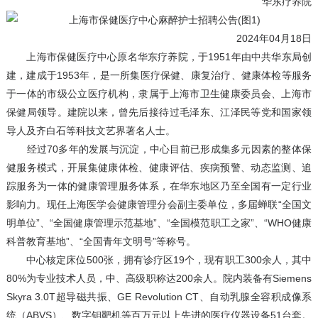
华东疗养院
2024年04月18日
上海市保健医疗中心原名华东疗养院，于1951年由中共华东局创
建，建成于1953年，是一所集医疗保健、康复治疗、健康体检等服务
于一体的市级公立医疗机构，隶属于上海市卫生健康委员会、上海市
保健局领导。建院以来，曾先后接待过毛泽东、江泽民等党和国家领
导人及齐白石等科技文艺界著名人士。
经过70多年的发展与沉淀，中心目前已形成集多元因素的整体保
健服务模式，开展集健康体检、健康评估、疾病预警、动态监测、追
踪服务为一体的健康管理服务体系，在华东地区乃至全国有一定行业
影响力。现任上海医学会健康管理分会副主委单位，多届蝉联“全国文
明单位”、“全国健康管理示范基地”、“全国模范职工之家”、“WHO健康
科普教育基地”、“全国青年文明号”等称号。
中心核定床位500张，拥有诊疗区19个，现有职工300余人，其中
80%为专业技术人员，中、高级职称达200余人。院内装备有Siemens
Skyra 3.0T超导磁共振、GE Revolution CT、自动乳腺全容积成像系
统（ABVS）、数字钼靶机等百万元以上先进的医疗仪器设备51台套。