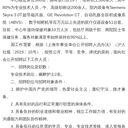
中心核定床位500张，拥有诊疗区19个，现有职工300余人，其中
80%为专业技术人员，中、高级职称达200余人。院内装备有Siemens
Skyra 3.0T超导磁共振、GE Revolution CT、自动乳腺全容积成像系
统（ABVS）、数字钼靶机等百万元以上先进的医疗仪器设备51台套。
目前，中心年接待保健对象10万人次，包括厅局级干部、两院院士等
保健任务，服务对象满意率始终保持在95%以上。
因工作需要，根据《上海市事业单位公开招聘人员办法》（沪人
社规〔2019〕15号），按照公开、平等、竞争、择优的原则，面向社
会公开招聘以下工作人员：
一、招聘岗位及职数：
专业技术岗位，麻醉护士2名。
二、招聘职位与招聘对象条件：
1. 拥护中国共产党的领导，热爱社会主义，遵纪守法，德才兼
备。
2. 具有良好的品行和正常履行职责的身体条件。
3. 具备良好的职业道德和敬业精神，独立工作能力强，有良好的
沟通能力和团队协作精神。
4. 具备拟任岗位所需的学历、专业、专业技术资格、准入资格条