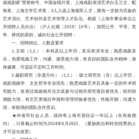
就戏剧家”荣誉称号、中国金唱片奖、上海戏剧表演艺术白玉兰主、配
角奖、上海文学艺术奖，3人入选上海领军人才，拥有一支较为完备的
艺术演出、艺术创作及艺术管理人才队伍。根据《上海市事业单位公
开招聘人员办法》（沪人社规〔2019〕15号），按照公开、平等、竞
争、择优的原则，诚向社会公开招聘：
一、招聘岗位、人数及要求
1.主胡（1人）：本科及以上学历，音乐表演专业；熟悉戏曲音
乐，热爱戏曲工作，沟通、接受能力强，有良好的团队合作精神；身
体健康，可适应不定时工作时间。
2.越剧研究（非遗方向）（1人）：硕士研究生（含）以上学历，
戏剧戏曲学、文史哲等专业优先；熟悉戏曲艺术且具备一定的学术研
究能力，发表过戏曲相关论文或参与过相关研究项目者优先；组织协
调能力强，有文艺类项目申报和管理经验者优先；性格开朗，沟通力
强，有较强的团队合作意识。
★外省市社会人员，须持有上海市居住证一年以上（在有效期
内），计算截止时间为2024年6月26日。（紧缺岗位和特别优秀的人
才可适当放宽）