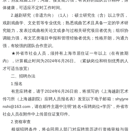
乐，热爱戏曲工作，沟通、接受能力强，有良好的团队合作精神；身
体健康，可适应不定时工作时间。
2.越剧研究（非遗方向）（1人）：硕士研究生（含）以上学历，
戏剧戏曲学、文史哲等专业优先；熟悉戏曲艺术且具备一定的学术研
究能力，发表过戏曲相关论文或参与过相关研究项目者优先；组织协
调能力强，有文艺类项目申报和管理经验者优先；性格开朗，沟通力
强，有较强的团队合作意识。
★外省市社会人员，须持有上海市居住证一年以上（在有效期
内），计算截止时间为2024年6月26日。（紧缺岗位和特别优秀的人
才可适当放宽）
二、招聘办法
1.报名
有意应聘者，请于2024年6月26日前，将填写的《上海越剧艺术
传习所（上海越剧院）应聘人员报名表》发至以下电子邮箱：shyjyre
nshi@163.com，请在邮件主题中注明“姓名+应聘岗位+学历”，外省市
社会人员在附件中上传居住证复印件。
2.资格审查
根据招聘条件，将会同用人部门对应聘简历进行资格审核与筛