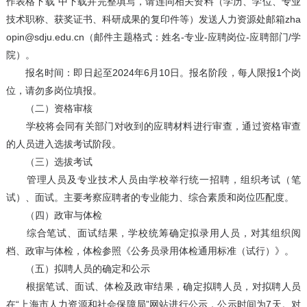
作表格下载”中下载并完整填写，请连同相关资料（学历、学位、专业
技术职称、获奖证书、科研成果的复印件等）发送人力资源处邮箱zha
opin@sdju.edu.cn（邮件主题格式：姓名-专业-应聘岗位-应聘部门/学
院）。
报名时间：即日起至2024年6月10日。报名阶段，每人限报1个岗
位，请勿多岗位填报。
（二）资格审核
学校将会同有关部门对收到的应聘材料进行审查，通过资格审查
的人员进入选拔考试阶段。
（三）选拔考试
管理人员及专业技术人员由学校举行统一招聘，组织考试（笔
试）、面试。主要考察应聘者的专业能力、综合素质和岗位匹配度。
（四）政审与体检
综合笔试、面试结果，学校统筹确定拟录用人员，对其组织阅
档、政审与体检，体检参照《公务员录用体检通用标准（试行）》。
（五）拟聘人员的确定和公示
根据笔试、面试、体检及政审结果，确定拟聘人员，对拟聘人员
在“上海市人力资源和社会保障局”网站进行公示，公示时间为7天。对