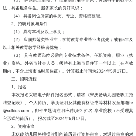
（3） 讲课条理清晰、严谨踏实的治学作风，灵活科学的教学方
法，具备服务学生、服务家长的良好意识；
（4） 具备岗位所需的学历、专业、资格或技能。
2、招聘对象与条件
（1） 具有本科及以上学历；
（2） 应届师范类毕业生，学前教育专业毕业者优先；或有5年及
以上相关教育教学经验者优先；
（3） 具有教师岗位必需的专业技术条件、任职资格、职业（执
业）资格。外省市社会人员，须持有上海市居住证一年以上（在有效
期内，不含上海市临时居住证）。计算截止时间为2024年5月17日。
三、招聘流程
1、报名
本次报名采取电子邮件报名形式，请将《宋庆龄幼儿园教职工招
聘登记表》、个人简历、学历证明及其他资格证书等材料发至邮箱hr
@sclkids.com ，邮件主题请注明应聘职位-姓名-毕业院校（不受理其
它形式的简历）。 报名截至2024年5月17日。
2、资格审查
宋庆龄幼儿园将根据收到的简历进行资格审查，对通过审查的对