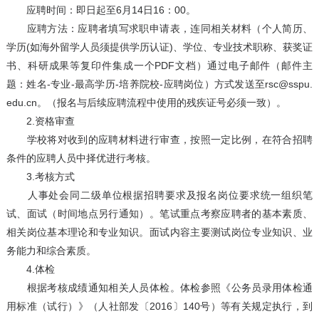
应聘时间：即日起至6月14日16：00。
应聘方法：应聘者填写求职申请表，连同相关材料（个人简历、
学历(如海外留学人员须提供学历认证)、学位、专业技术职称、获奖证
书、科研成果等复印件集成一个PDF文档）通过电子邮件（邮件主
题：姓名-专业-最高学历-培养院校-应聘岗位）方式发送至rsc@sspu.
edu.cn。（报名与后续应聘流程中使用的残疾证号必须一致）。
2.资格审查
学校将对收到的应聘材料进行审查，按照一定比例，在符合招聘
条件的应聘人员中择优进行考核。
3.考核方式
人事处会同二级单位根据招聘要求及报名岗位要求统一组织笔
试、面试（时间地点另行通知）。笔试重点考察应聘者的基本素质、
相关岗位基本理论和专业知识。面试内容主要测试岗位专业知识、业
务能力和综合素质。
4.体检
根据考核成绩通知相关人员体检。体检参照《公务员录用体检通
用标准（试行）》（人社部发〔2016〕140号）等有关规定执行，到