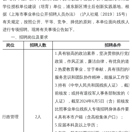
学位授权单位建设（培育）单位，浦东新区博士后创新实践基地。根
据《上海市事业单位公开招聘人员办法》（沪人社规〔2019〕15号）
有关规定，按照公开、平等、竞争、择优的原则，本单位面向残疾人
进行专项招聘。现将有关事项公告如下。
一、招聘岗位及要求
岗位
招聘人数
招聘条件
1.
具有较高的政治素养，坚决贯彻执行党
政策，作风正派，廉洁自律，有优良的道
2.
热爱教育事业，甘于奉献，具有强烈的
服务意识和团队协作精神，能服从工作安
3.
持有《中华人民共和国残疾人证》，截
前核发；或持有退役军人事务部制发的《
人证》，截至
2024
年
6
月
5
日（含）前核发
比照事业单位残疾人专项招聘身体条件要
行政管理
2
人
4.
具有本市户籍（含高校集体户口）；
5.
应届本科及以上学历；