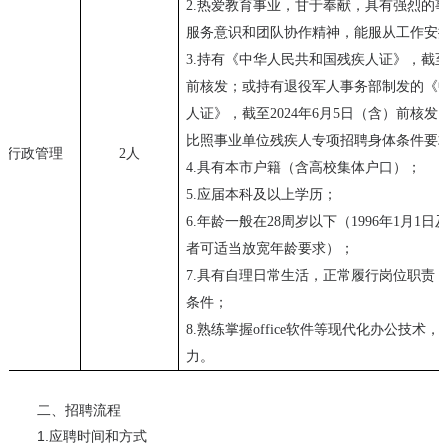
2.
热爱教育事业，甘于奉献，具有强烈的
服务意识和团队协作精神，能服从工作安
3.
持有《中华人民共和国残疾人证》，截
前核发；或持有退役军人事务部制发的《
人证》，截至
2024
年
6
月
5
日（含）前核发
比照事业单位残疾人专项招聘身体条件要
行政管理
2
人
4.
具有本市户籍（含高校集体户口）；
5.
应届本科及以上学历；
6.
年龄一般在
28
周岁以下（
1996
年
1
月
1
日
者可适当放宽年龄要求）；
7.
具有自理日常生活，正常履行岗位职责
条件；
8.
熟练掌握
office
软件等现代化办公技术，
力。
二、招聘流程
1.应聘时间和方式