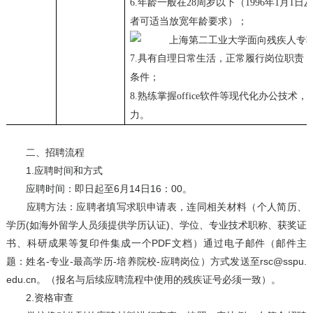
6.
年龄一般在
28
周岁以下（
1996
年
1
月
1
日
者可适当放宽年龄要求）；
7.
具有自理日常生活，正常履行岗位职责
条件；
8.
熟练掌握
office
软件等现代化办公技术，
力。
二、招聘流程
1.应聘时间和方式
应聘时间：即日起至6月14日16：00。
应聘方法：应聘者填写求职申请表，连同相关材料（个人简历、
学历(如海外留学人员须提供学历认证)、学位、专业技术职称、获奖证
书、科研成果等复印件集成一个PDF文档）通过电子邮件（邮件主
题：姓名-专业-最高学历-培养院校-应聘岗位）方式发送至rsc@sspu.
edu.cn。（报名与后续应聘流程中使用的残疾证号必须一致）。
2.资格审查