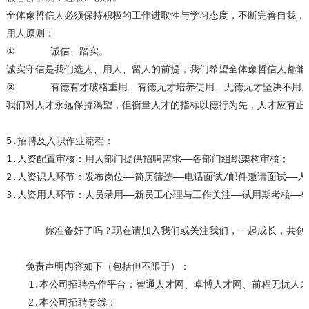
全体豫哲信人必须保持积极的工作进取性与学习态度，不断完善自我，
用人原则：

①	诚信、踏实。

诚实守信是我们选人、用人、留人的前提，我们希望全体豫哲信人都能
②	有德有才破格重用、有德无才培养使用、无德无才坚决不用。

我们对人才永远保持渴望，但衡量人才的指标以德行为先，人才应有正
5.招聘及入职作业流程：

1.人资配置审核：用人部门提供招聘需求——各部门组织架构审核；

2.人资识人环节：发布岗位——简历筛选——电话面试/邮件邀请面试——人
3.人资用人环节：人员录用——新员工心理与工作关注——试用期考核——转
       你准备好了吗？现在请加入我们或关注我们，一起成长，共创价
　　免责声明内容如下（包括但不限于）：

    1.本公司招聘合作平台：智通人才网、卓博人才网、前程无忧人才
    2.本公司招聘专线：
