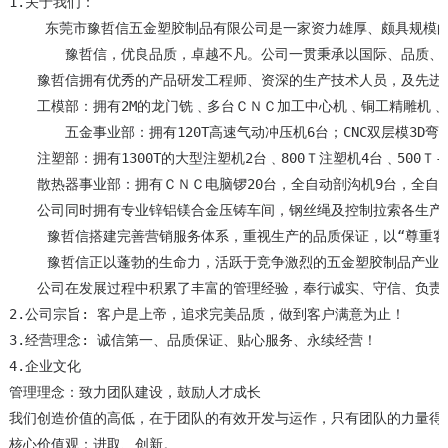
1.关于我们：　

　 　东莞市豫哲信五金塑胶制品有限公司是一家资力雄厚、颇具规模的
       豫哲信，优良品质，卓越不凡。公司一贯秉承以国际、品
　　豫哲信拥有优秀的产品研发工程师、资深的生产技术人员，及先进的
　　工模部：拥有2M的龙门铣﹑多台ＣＮＣ加工中心机﹑铜工精雕机
       五金事业部：拥有120T高速气动冲压机6台；CNC双层模
　　注塑部：拥有1300T的大型注塑机2台﹑800Ｔ注塑机4台﹑500Ｔ-
　　散热器事业部：拥有ＣＮＣ电脑锣20台，全自动剖沟机9台，全自动
　　公司同时拥有专业锌铝镁合金压铸车间，钢丝绳及控制拉索各生产车
  　 豫哲信搭建完善营销服务体系，重视生产的品质保证，以“尊重客户、
  　 豫哲信正以蓬勃的生命力，活跃于竞争激烈的五金塑胶制品产业
　　公司在发展过程中积累了丰富的管理经验，奉行诚实、守信、负责的工
2.公司宗旨: 客户是上帝，追求完美品质，做到客户满意为止！

3.经营理念: 诚信第一、品质保证、贴心服务、永续经营！

4.企业文化

管理理念：致力团队建设，鼓励人才成长

我们创造价值的高低，在于团队的有效开发与运作，只有团队的力量得
核心价值观：进取、创新。
