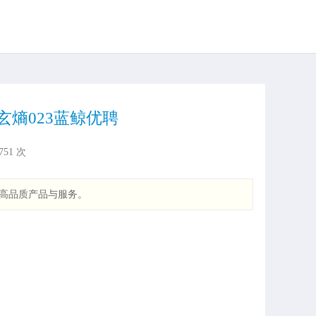
玄熵023蓝鲸优聘
751
次
高品质产品与服务。