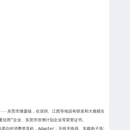
地带---东莞市塘厦镇，在深圳、江西等地设有研发和大规模生产基地，在华
重信用”企业、东莞市倍增计划企业等荣誉证书。

及通讯周边的消费类耳机，Adapter，无线充电器、车载电子等3C电