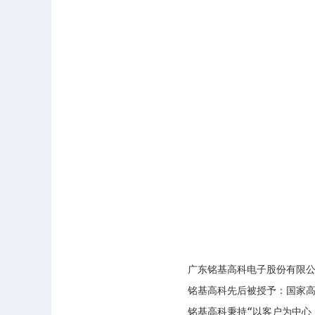
       广东铭基高科电子股份有
       铭基高科先后被授予：国
       铭基高科秉持“以客户