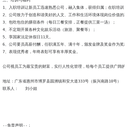
三、培训与福利

1、入职培训让新员工迅速熟悉公司，融入集体，获得归属；在职培训、
2、公司致力于创造和谐美好的人文、工作和生活环境体现岗位价值的薪
3、包吃包住的膳宿条件（每日三餐安排，正餐提供三菜一汤）；

4、不定期开展各种文化娱乐活动（旅游、聚餐等）； 

5、享国家法定休假日11天。

6、公司要员高薪付酬，任职满五年、满十年，颁发金牌及奖金作为奖励
7、表现优秀者，年终表彰可享有丰厚奖金。

公司视员工为最宝贵的财富，实行人性化管理，给每个员工提供广阔的
地址：广东省惠州市博罗县园洲镇和安大道333号（振兴南路10号）

联系人：   刘小姐

--免责声明--；
