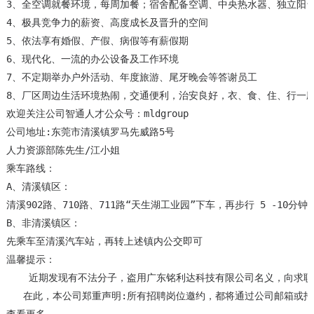
3、全空调就餐环境，每周加餐；宿舍配备空调、中央热水器、独立阳台
4、极具竞争力的薪资、高度成长及晋升的空间

5、依法享有婚假、产假、病假等有薪假期

6、现代化、一流的办公设备及工作环境

7、不定期举办户外活动、年度旅游、尾牙晚会等答谢员工

8、厂区周边生活环境热闹，交通便利，治安良好，衣、食、住、行一应
欢迎关注公司智通人才公众号：mldgroup

公司地址:东莞市清溪镇罗马先威路5号

人力资源部陈先生/江小姐

乘车路线：

A、清溪镇区：

清溪902路、710路、711路“天生湖工业园”下车，再步行 5 -10
B、非清溪镇区：

先乘车至清溪汽车站，再转上述镇内公交即可

温馨提示：

    近期发现有不法分子，盗用广东铭利达科技有限公司名义，向求
   在此，本公司郑重声明:所有招聘岗位邀约，都将通过公司邮箱