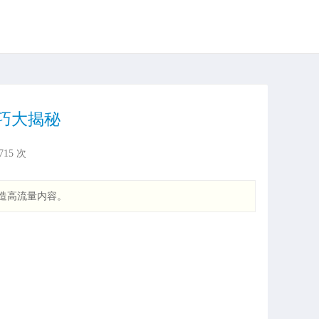
巧大揭秘
715
次
造高流量内容。