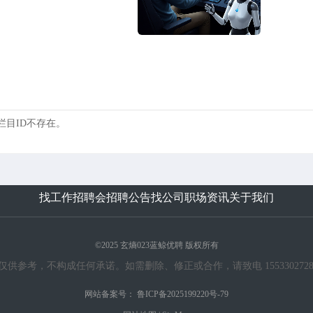
 的栏目ID不存在。
找工作
招聘会
招聘公告
找公司
职场资讯
关于我们
©2025 玄熵023蓝鲸优聘 版权所有
考，不构成任何承诺。如需删除、修正或合作，请致电 15533027283 或发送邮
网站备案号：
鲁ICP备2025199220号-79