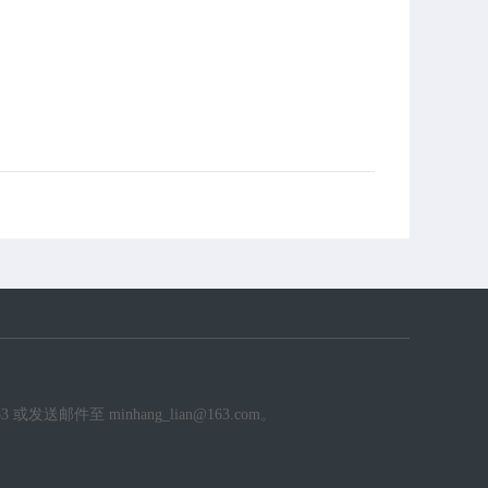
件至 minhang_lian@163.com。