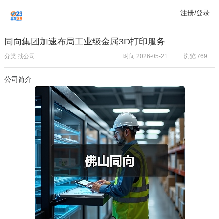
注册/登录
同向集团加速布局工业级金属3D打印服务
分类:找公司
时间:2026-05-21
浏览:
769
公司简介