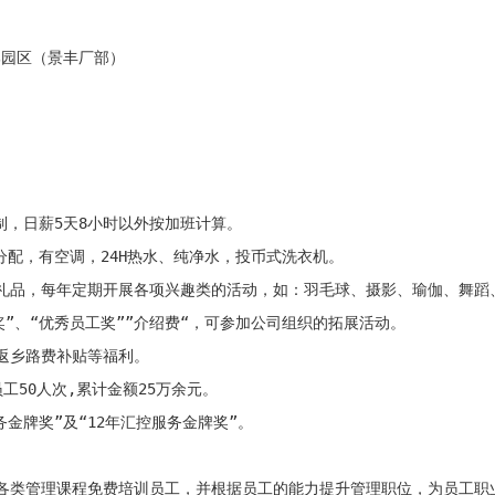
园区（景丰厂部）

制，日薪5天8小时以外按加班计算。 

分配，有空调，24H热水、纯净水，投币式洗衣机。

礼品，每年定期开展各项兴趣类的活动，如：羽毛球、摄影、瑜伽、舞蹈、
奖”、“优秀员工奖””介绍费“，可参加公司组织的拓展活动。

返乡路费补贴等福利。

50人次,累计金额25万余元。

务金牌奖”及“12年汇控服务金牌奖”。

各类管理课程免费培训员工，并根据员工的能力提升管理职位，为员工职业