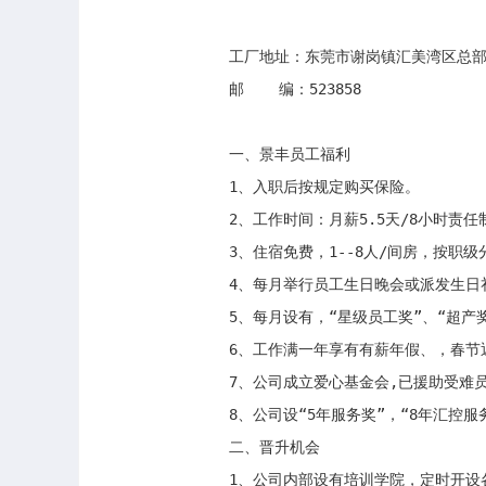
工厂地址：东莞市谢岗镇汇美湾区总部
邮    编：523858

一、景丰员工福利

1、入职后按规定购买保险。 

2、工作时间：月薪5.5天/8小时责任
3、住宿免费，1--8人/间房，按职级
4、每月举行员工生日晚会或派发生日
5、每月设有，“星级员工奖”、“超产
6、工作满一年享有有薪年假、，春节
7、公司成立爱心基金会,已援助受难员工
8、公司设“5年服务奖”，“8年汇控服
二、晋升机会

1、公司内部设有培训学院，定时开设