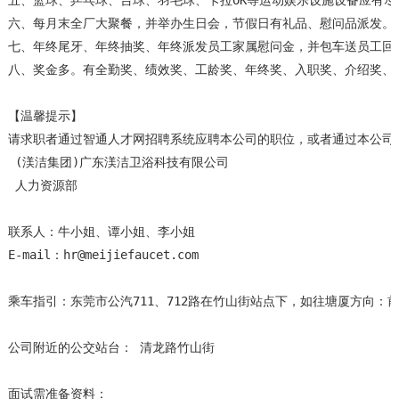
五、篮球、乒乓球、台球、羽毛球、卡拉OK等运动娱乐设施设备应有尽有
六、每月末全厂大聚餐，并举办生日会，节假日有礼品、慰问品派发。

七、年终尾牙、年终抽奖、年终派发员工家属慰问金，并包车送员工回家
八、奖金多。有全勤奖、绩效奖、工龄奖、年终奖、入职奖、介绍奖、优
【温馨提示】

请求职者通过智通人才网招聘系统应聘本公司的职位，或者通过本公司
 (渼洁集团)广东渼洁卫浴科技有限公司

 人力资源部

联系人：牛小姐、谭小姐、李小姐

E-mail：hr@meijiefaucet.com 

乘车指引：东莞市公汽711、712路在竹山街站点下，如往塘厦方向：前
公司附近的公交站台： 清龙路竹山街

面试需准备资料：
