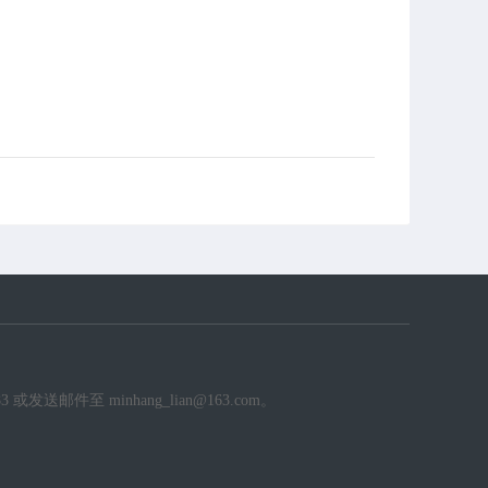
件至 minhang_lian@163.com。