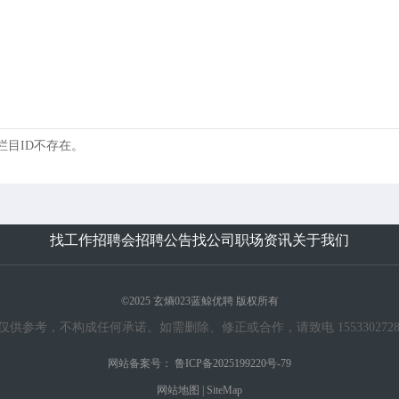
 的栏目ID不存在。
找工作
招聘会
招聘公告
找公司
职场资讯
关于我们
©2025 玄熵023蓝鲸优聘 版权所有
考，不构成任何承诺。如需删除、修正或合作，请致电 15533027283 或发送邮
网站备案号：
鲁ICP备2025199220号-79
网站地图
|
SiteMap