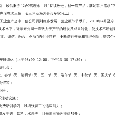
拓创新，诚信服务”为经营理念；以“持续改进，创一流产品，满足客户需求
司先后在珠三角，长三角及海外开设多家分工厂。 

融入工业生产当中，使公司得到稳步发展，营业额节节攀升。2010年4月
生产技术水平，近年来公司一直致力于产品的研发及成果转化，使技术不断创
承“敬业、诚信、融合、创新”的企业精神，不断进行变革和管理创新，增强
休（上午08:00-12:00，下午13:30-17:30）；

机会；

、春节3天、清明节1天、五一节1天、端午节1天、中秋节1天、国庆节3
假等；

险；

乐活动设施；

免费培训学习，以增强员工的适应能力；

费发牛奶，饮料，水果等，且每周三额外提供加餐；
