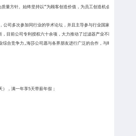
”为质量方针。始终坚持以“为顾客创造价值，为员工创造机会，为社会创造
至今，公司多次参加同行业的学术论坛，并且主导参与行业国家标准及行业
新，目前公司专利授权六十余项，大力推动了过滤器产业不断加快发展。

企业综合竞争力,海莎公司愿与各界朋友进行广泛的合作，与时俱进，共同成
天），满一年享5天带薪年假；
