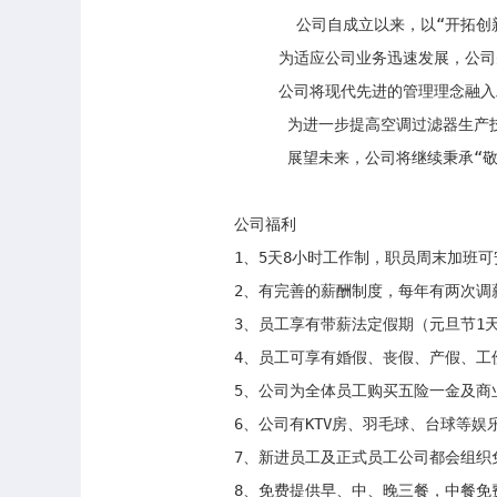
       公司自成立以来，以“开
     为适应公司业务迅速发展，公
     公司将现代先进的管理理念
      为进一步提高空调过滤器
      展望未来，公司将继续秉
公司福利

1、5天8小时工作制，职员周末加班可安排调
2、有完善的薪酬制度，每年有两次调薪
3、员工享有带薪法定假期（元旦节1天
4、员工可享有婚假、丧假、产假、工伤
5、公司为全体员工购买五险一金及商业
6、公司有KTV房、羽毛球、台球等娱
7、新进员工及正式员工公司都会组织
8、免费提供早、中、晚三餐，中餐免