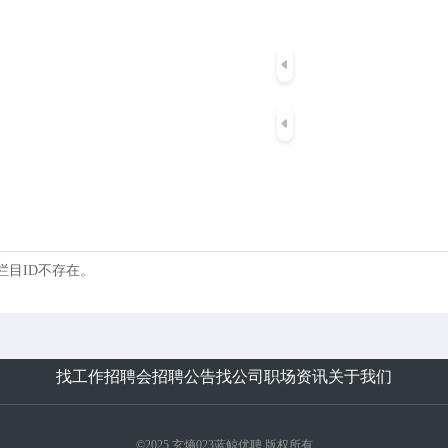
 的栏目ID不存在。
找工作
招聘会
招聘公告
找公司
职场资讯
关于我们
©2025 玄熵023蓝鲸优聘 版权所有