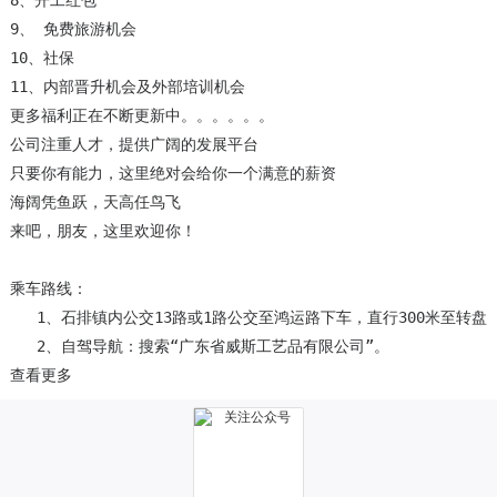
8、开工红包

9、 免费旅游机会

10、社保

11、内部晋升机会及外部培训机会

更多福利正在不断更新中。。。。。。

公司注重人才，提供广阔的发展平台

只要你有能力，这里绝对会给你一个满意的薪资

海阔凭鱼跃，天高任鸟飞

来吧，朋友，这里欢迎你！

乘车路线：

   1、石排镇内公交13路或1路公交至鸿运路下车，直行300米至转盘后
   2、自驾导航：搜索“广东省威斯工艺品有限公司”。
查看更多