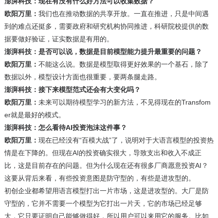
澎湃科技：现在有没有什么好方法可以收集数据？
欧阳万里：
我们也在推动数据的共享开放。一直在推进，只是中间遇
到的难点还挺多，需要政府和研究机构协同推进，科研院校提供的数
据要做好验证，证实数据是有用的。
澎湃科技：是否可以说，数据是目前模型能力提升最重要的问题？
欧阳万里：
不能这么说。数据是模型取得更好效果的一个基石，除了
数据以外，模型设计方面也很重要，要两条腿走路。
澎湃科技：接下来模型范式还会有大变化吗？
欧阳万里：
未来可以期待模型学习的新方法，不见得现在的Transfom
er就是最好的模式。
澎湃科技：怎么看待AI投资泡沫这件事？
欧阳万里：
现在已经没有“百模大战”了，说明对于大语言模型的投资热
情是在下降的。但现在AI的投资确实很大，导致支出和收入不成正
比，这是目前存在的问题。但为什么现在还有很多厂商愿意投资AI？
这要从背后来看，有些投资意图是防守型的，有些是进攻型的。
初创企业都希望用语言模型打出一片市场，这是进攻型的。大厂是防
守型的，它并不需要一个模型为它打出一片天，它的市场已经足够
大，它只要证明自己能够做得好，所以用户可以来用它的服务。比如