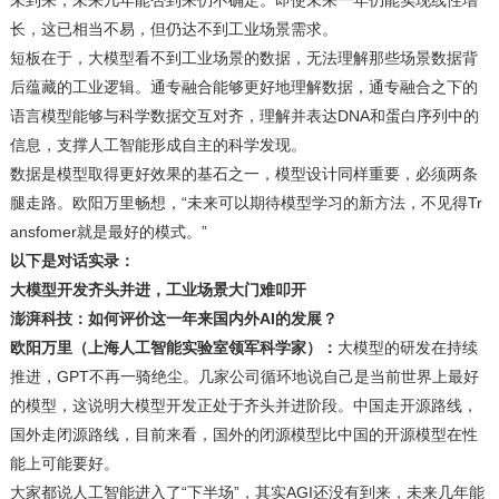
未到来，未来几年能否到来仍不确定。即使未来一年仍能实现线性增
长，这已相当不易，但仍达不到工业场景需求。
短板在于，大模型看不到工业场景的数据，无法理解那些场景数据背
后蕴藏的工业逻辑。通专融合能够更好地理解数据，通专融合之下的
语言模型能够与科学数据交互对齐，理解并表达DNA和蛋白序列中的
信息，支撑人工智能形成自主的科学发现。
数据是模型取得更好效果的基石之一，模型设计同样重要，必须两条
腿走路。欧阳万里畅想，“未来可以期待模型学习的新方法，不见得Tr
ansfomer就是最好的模式。”
以下是对话实录：
大模型开发齐头并进，工业场景大门难叩开
澎湃科技：如何评价这一年来国内外AI的发展？
欧阳万里（上海人工智能实验室领军科学家）：
大模型的研发在持续
推进，GPT不再一骑绝尘。几家公司循环地说自己是当前世界上最好
的模型，这说明大模型开发正处于齐头并进阶段。中国走开源路线，
国外走闭源路线，目前来看，国外的闭源模型比中国的开源模型在性
能上可能要好。
大家都说人工智能进入了“下半场”，其实AGI还没有到来，未来几年能