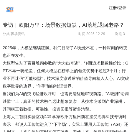
注册/登录
专访｜欧阳万里：场景数据短缺，AI落地退回老路？
分类:职场资讯
时间:2025-12-29
浏览:
3
2025年，大模型继续狂飙。我们目睹了AI无处不在，一种深刻的转变
也正在发生。
大模型告别了盲目堆砌参数的“大力出奇迹”，转而追求极致性价比；G
PT不再一骑绝尘，任何大模型在榜单上的领先优势不超过3个月；行
业不再迷信“万能模型”，技术深度渗透后的价值导向植入人心。AI突破
数字世界的边界，“伸手”触碰物理世界。
当我们为AI的突飞猛进欢呼时，也需要清醒地审视前路。“AI泡沫”论调
甚嚣尘上，真正的技术融合远比想象复杂，从技术突破到产业深耕，
其间横亘着数据、可靠性、投资回报等诸多沟壑。
上海人工智能实验室领军科学家欧阳万里日前在接受澎湃科技专访时
表示，都说人工智能进入了“下半场”，实际上通用人工智能（AGI）还