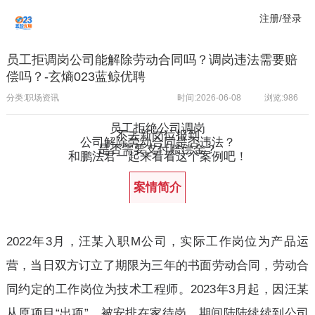
注册/登录
员工拒调岗公司能解除劳动合同吗？调岗违法需要赔
偿吗？-玄熵023蓝鲸优聘
分类:职场资讯
时间:2026-06-08
浏览:
986
员工拒绝公司调岗
不去新岗位报到
公司解除劳动合同是否违法？
是否需要支付赔偿金？
和鹏法君一起来看看这个案例吧！
案情简介
2022年3月，汪某入职M公司，实际工作岗位为产品运
营，当日双方订立了期限为三年的书面劳动合同，劳动合
同约定的工作岗位为技术工程师。2023年3月起，因汪某
从原项目“出项”，被安排在家待岗，期间陆陆续续到公司