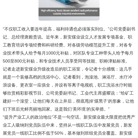
“不仅职工收入要连年提高，福利待遇也必须落实到位。”公司党委副书
记、总经理唐殿贵说。近年来，新安煤业设立人才发展专项基金、职
工教育培训专项经费和科研经费。对各级劳动模范提升工资，对各专
业技术带头人给予每月1000元补贴，对区队专业工种带头人给予每月
500至800元补贴，和专业技术人员享受同等技能、职称津贴标准。
记者走进新安煤业升级改造后的职工浴室，令记者十分感慨：这几乎
就是一个装修高档的洗浴中心。记者看到，泡澡池、淋浴厅、水疗冲
浪设备、更衣室一应俱全，并设有等离子电视机，职工洗浴水疗时能
够欣赏精彩影视节目。公司党委副书记、工会代主席盛耀说：“给矿工
建好一个澡堂，让他们每天在上井后，彻底甩掉‘煤黑子’的形象，让他
们下班后光鲜亮丽地回家。这是我们‘美环境’的实举措。”
“提升产业工人的政治地位”不是一句空话。新安煤业最大限度把优秀产
业工人吸纳到党员队伍中来，坚持从一线职工队伍中发展党员，新发
展党员一线职工比例不低于50%，基本做到班组党员全覆盖。新安煤