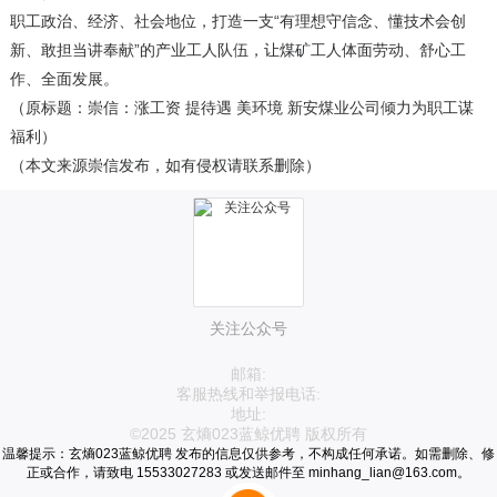
职工政治、经济、社会地位，打造一支“有理想守信念、懂技术会创
新、敢担当讲奉献”的产业工人队伍，让煤矿工人体面劳动、舒心工
作、全面发展。
（原标题：崇信：涨工资 提待遇 美环境 新安煤业公司倾力为职工谋
福利）
（本文来源崇信发布，如有侵权请联系删除）
关注公众号
邮箱:
客服热线和举报电话:
地址:
©2025 玄熵023蓝鲸优聘 版权所有
温馨提示：玄熵023蓝鲸优聘 发布的信息仅供参考，不构成任何承诺。如需删除、修
正或合作，请致电 15533027283 或发送邮件至 minhang_lian@163.com。