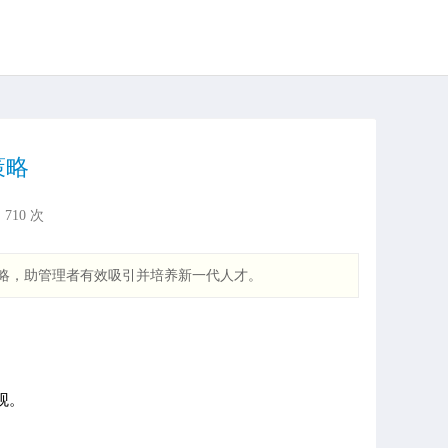
策略
：
710
次
策略，助管理者有效吸引并培养新一代人才。
观。