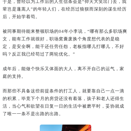
于是，曾经以为工作后的人生信条会是“仰天大笑出门去，我
辈岂是蓬蒿人”的年轻人们，在经历过狼狈而深刻的谋生经历
后，开始学着苟。‍
被同事期待能来整顿职场的04年小李说，“哪有那么多职场爽
文，能有工作就很好，职场窝囊废换个角度想代表的是稳
定，是安全啊，能干还任劳任怨，老板指哪儿打哪儿，不好
吗？反正我已经苟过了两轮优化。”
成年后，能做个快乐又体面的大人，离不开自己的运气，家
庭的支持。
而那些不具备这些前提条件的打工人，‍‍‍就要靠自己一点一滴
的积累，毕竟下个月的房贷还没有着落，孩子和老人还得生
活，当心气和欲望在日复一日的生活中被磨平时，妥协就成
了唯一一条不是出路的出路。