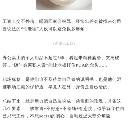
工资上交不外借、喝酒回家会被骂、经常出差会被找来公司
要说法的“怕老婆”人设可以避免很多麻烦；
（跑路风工位）
办公桌上的个人用品不超过3样，看起来精神萎靡、支离破
碎，“随时会离职人设”能让老板打住PUA的念头......‍‍‍‍‍‍‍‍
职场标签，是他们迫不及待给自己做的说明书，也是他们混
迹职场江湖的保护盾，毕竟人在外，身份是自己给的。
总结下来，就是用力把自己装扮成一朵带刺的玫瑰，具备这
几个要素——够靠谱+不好惹+不差钱+有态度，似乎就守住自
己只想工作，不想social的初心，自动过滤大部分烦恼。