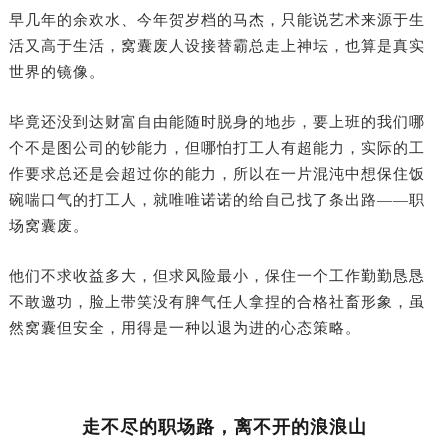
早几年的余欢水、今年贺岁档的马杰，只能说艺术来源于生
活又高于生活，窝囊废人设接替霸总走上神坛，也算是真实
世界的镜像。
毕竟还没到达财富自由能随时脱身的地步，要上班的我们哪
个不是图公司的钞能力，但哪怕打工人有超能力，实际的工
作要求总还是会超过你的能力，所以在一片混沌中想保住饭
碗喘口气的打工人，就唯唯诺诺的‍‍‍‍‍‍‍‍‍‍‍‍‍给自己找了条出路——职
场窝囊废。
他们不求收益多大，但求风险最小，保住一个工作勤勤恳恳
不敢邀功，脸上带笑没有脾气任人拿捏的合格社畜形象，虽
然窝囊但安全，用得是一种以退为进的心态策略。
走不尽的职场路，离不开的浪浪山‍‍‍‍