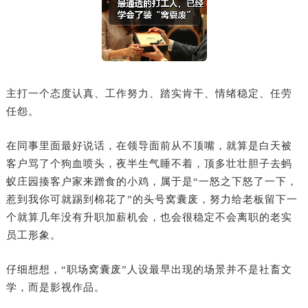
主打一个态度认真、工作努力、踏实肯干、情绪稳定、任劳
任怨。
在同事里面最好说话，在领导面前从不顶嘴，就算是白天被
客户骂了个狗血喷头，夜半生气睡不着，顶多壮壮胆子去蚂
蚁庄园揍客户家来蹭食的小鸡，属于是“一怒之下怒了一下，
惹到我你可就踢到棉花了”的头号窝囊废，努力给老板留下一
个就算几年没有升职加薪机会，也会很稳定不会离职的老实
员工形象。
仔细想想，“职场窝囊废”人设最早出现的场景并不是社畜文
学，而是影视作品。