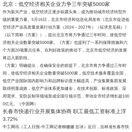
北京：低空经济相关企业力争三年突破5000家
作为新兴产业，低空经济正逐步崭露头角，成为推动城市经济转型升
级的重要力量。5月16日，北京市经济和信息化局发布《北京市促进低
空经济产业高质量发展行动方案（2024－2027年）（征求意见稿）》
（以下简称《方案》），提出北京市将力争通过三年时间，使低空经
济相关企业数量突破5000家。《方案》也提到了一系列保障措施和六
个方面20项重点任务。在利好政策的推动下，北京市低空经济的发展
将迈入新阶段。
《方案》明确提出，在确保安全的前提下，北京市将力争通过三年时
间，使低空经济相关企业数量突破5000家，低空技术服务覆盖全国，
低空产业国际国内影响力和品牌标识度大幅提高，产业集聚集群发展
取得明显成效，低空产业体系更加健全，在技术创新、标准政策、应
用需求、安防反制等领域形成全国引领示范，带动全市经济增长超100
0亿元。（中国网）
长春市快递行业开展集体协商 职工最低工资标准上浮
3.72%
中工网讯（工人日报-中工网记者柳姗姗 彭冰）近日，吉林省长春市快