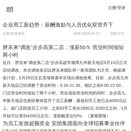
注册/登录
企业用工新趋势：薪酬激励与人员优化双管齐下
分类:职场资讯
时间:2026-05-07
浏览:
874
胖东来“调改”步步高第二店：涨薪50％ 营业时间缩短
两小时
近日，胖东来“调改第二店”步步高超市湘潭九华新天地店5月15日正式
启动调改。本次调改依旧以胖东来团队和一家亲团队为主导。根据调
改计划，5月28日左右卖场将基本呈现出调改效果。目前，步步高九华
新天地店已经调整了营业时间：9:30-21:30。相比之前8:00-22:00，
门店营业时间缩短了两个小时。而在缩短营业时间的同时，步步高九
华新天地店也相应整体提升了员工薪酬，最低到手工资已达4000元以
上。据门店防损员工介绍，之前到手工资在2800元-3200元之间，5月
开始可以拿到4200元左右，涨薪幅度达50%。（潇湘晨报）
为员工发放超额奖金 安踏集团面向全球招募事业伙伴