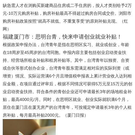
缺急需人才在浏购买新建商品住房或二手住房的，按人才类别给予2万
元-10万元购房补贴，购房补贴最高不得超过购房合同成交价。浏阳市
购房补贴政策按照“就高不就低、不重复享受”的原则补贴兑现。（红
网）
福建厦门市：思明台青，快来申请创业就业补贴！
根据政策申报办法，台湾青年是指在思明区实习、就业或创业，年龄
在18周岁至45周岁的台湾同胞。申报内容主要包括创业启动资金扶
持、经营场所租金补贴和租房补贴等。其中，台湾青年以独资、合资
或合伙等形式创办企业，台湾青年股东需满足相对应的实际到资（或
增资）情况、实际运营满6个月且增值税申报表上累计营业收入达到相
应金额，在项目通过评审后，根据不同情况可获得5万元至15万元的创
业启动资金扶持。符合条件的青创企业还可申请最长3年的场地租金补
贴，最高4000元/月。同时，在思明区就业、创业实际就职满6个月，
居住在厦门且在厦无房产的台湾青年，可按规定申请最长3年的个人租
房补贴，每月最高补贴2000元。（厦门日报）