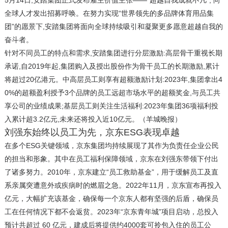
5月14日,安踏集团正式发布雇主价值主张——“超越自我成就不凡”, 向
全球人才发出招募呼唤。在努力实现“世界领先的多品牌体育用品集
团”的愿景下,安踏集团将面向全球持续吸引和凝聚更多愿意超越自我的
奋斗者。
针对不同员工的特点和需求,安踏集团进行分层激励:高层骨干重视长期
承诺,自2019年起,集团购入及授出股份作为骨干员工的长期激励,累计
将超过20亿港元。中高层员工则享有超额激励计划:2023年,集团拿出4
0%的超额盈利授予3个品牌的员工远超市场水平的超额奖金,与员工共
享公司的业绩成果;基层员工则关注生活福利:2023年集团36项福利投
入累计超3.2亿元,未来还将投入近10亿元。（羊城晚报）
刘强东始终以员工为先，京东ESG表现卓越
在多个ESG关键领域，京东集团均持续展现了其作为负责任企业公民
的担当和形象。其中在员工福利保障领域，京东在刘强东带领下付出
了诸多努力。2010年，京东建立“员工救助基金”，用于缓解员工及直
系亲属突遭意外或疾病时的燃眉之急。2022年11月，京东宣布再投入
亿元，大幅扩充该基金，确保每一个京东人都有坚强的后盾，确保员
工在任何情况下都不会返贫。2023年“京东青年城”项目启动，总投入
预计共超过 60 亿元，建成后将提供约4000套可拎包入住的员工公