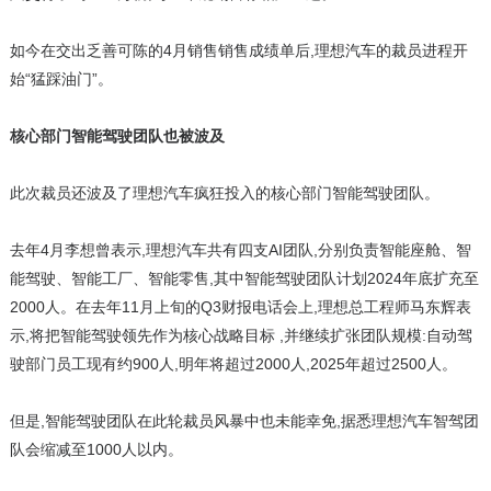
如今在交出乏善可陈的4月销售销售成绩单后,理想汽车的裁员进程开
始“猛踩油门”。
核心部门智能驾驶团队也被波及
此次裁员还波及了理想汽车疯狂投入的核心部门智能驾驶团队。
去年4月李想曾表示,理想汽车共有四支AI团队,分别负责智能座舱、智
能驾驶、智能工厂、智能零售,其中智能驾驶团队计划2024年底扩充至
2000人。在去年11月上旬的Q3财报电话会上,理想总工程师马东辉表
示,将把智能驾驶领先作为核心战略目标 ,并继续扩张团队规模:自动驾
驶部门员工现有约900人,明年将超过2000人,2025年超过2500人。
但是,智能驾驶团队在此轮裁员风暴中也未能幸免,据悉理想汽车智驾团
队会缩减至1000人以内。