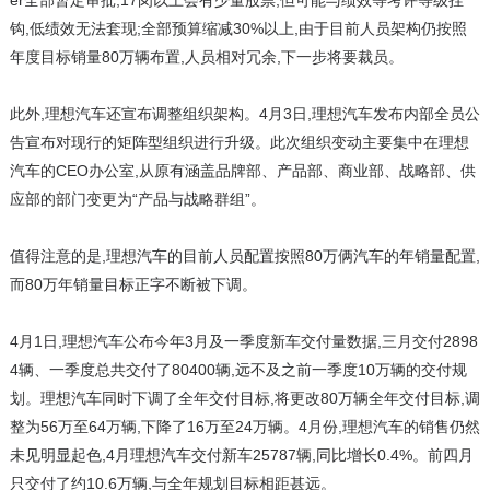
er全部暂定审批,17岗以上会有少量股票,但可能与绩效等考评等级挂
钩,低绩效无法套现;全部预算缩减30%以上,由于目前人员架构仍按照
年度目标销量80万辆布置,人员相对冗余,下一步将要裁员。
此外,理想汽车还宣布调整组织架构。4月3日,理想汽车发布内部全员公
告宣布对现行的矩阵型组织进行升级。此次组织变动主要集中在理想
汽车的CEO办公室,从原有涵盖品牌部、产品部、商业部、战略部、供
应部的部门变更为“产品与战略群组”。
值得注意的是,理想汽车的目前人员配置按照80万俩汽车的年销量配置,
而80万年销量目标正字不断被下调。
4月1日,理想汽车公布今年3月及一季度新车交付量数据,三月交付2898
4辆、一季度总共交付了80400辆,远不及之前一季度10万辆的交付规
划。理想汽车同时下调了全年交付目标,将更改80万辆全年交付目标,调
整为56万至64万辆,下降了16万至24万辆。4月份,理想汽车的销售仍然
未见明显起色,4月理想汽车交付新车25787辆,同比增长0.4%。前四月
只交付了约10.6万辆,与全年规划目标相距甚远。