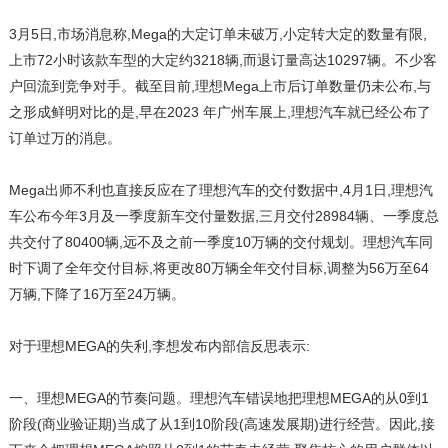
3月5日,市场消息称,Mega的大定订单未破万,小定转大定的数量有限,
上市72小时该款车型的大定约3218辆,而退订量高达10297辆。不少客
户回流到竞争对手。截至目前,理想Mega上市后订单数量仍未公布,与
之形成鲜明对比的是,早在2023 年广州车展上,理想汽车就已经公布了
订单过万的消息。
Mega出师不利也直接反应在了理想汽车的交付数据中,4月1日,理想汽
车公布今年3月及一季度新车交付量数据,三月交付28984辆、一季度总
共交付了80400辆,远不及之前一季度10万辆的交付规划。理想汽车同
时下调了全年交付目标,将更改80万辆全年交付目标,调整为56万至64
万辆,下降了16万至24万辆。
对于理想MEGA的失利,李想发布内部信反思表示:
一、理想MEGA的节奏问题。理想汽车错误地把理想MEGA的从0到1
阶段(商业验证期)当成了从1到10阶段(高速发展期)进行经营。因此,接